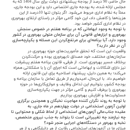
حال حاضر، 90 درصد از بودجه پیشنهادی دولت برای سال 1404 که به
مجلس ارائه شده، به بودجه جاری اختصاص دارد و این بودجه جاری،
عملاً به نظام اداری مربوط می‌شود. اگر بتوان تنها 10درصد از این
هزینه‌ها را کاهش داد، این خود گامی مؤثر در راستای ارتقای بهره‌وری
در نظام اداری کشور خواهد بود.
با توجه به وجود ابهاماتی که در برنامه هفتم در خصوص سنجش
بهره‌وری و ابزارهای قانونی آن برای سازمان متولی بهره‌وری در کشور
وجود دارد، آیا برنامه‌ای برای مرتفع‌کردن این مسئله و یکپارچه‌سازی
آن در نظر دارید؟
واقعیت این است که تحقق مأموریت‌های حوزه بهره‌وری در
سازمان‌های مختلف، خود مصداق نابهره‌وری بوده و حرکت‌کردن
برخلاف مسیر بهره‌وری است. از طرفی، قانون برنامه هفتم پیشرفت
نیز دارای اشکالات و ابهاماتی است که اجرای آن را با مشکلاتی همراه
می‌کند؛ به همین دلیل، پیشنهاد اصلاحیه برای این قانون ارائه
خواهیم داد. با این‌حال، امیدواریم از طریق تعامل با سازمان برنامه و
بودجه کشور، بتوانیم این تداخل وظایف و موازی‌کاری‌ها در حوزه
بهره‌وری را برطرف کنیم و گامی مؤثر در جهت یکپارچه‌سازی
مسئولیت‌ها و افزایش بهره‌وری برداریم.
با توجه به روند نگران کننده مهاجرت نخبگان و همچنین برگزاری
اولین آزمون استخدامی در دولت چهاردهم در ماه جاری، به
عقیده
جناب‌عالی آزمون‌های استخدامی از لحاظ شکلی و محتوایی تا
چه نیازمند چه تغییراتی است تا بتواند به جذب نیروی متخصص،
نخبه و بهره‌ور در دستگاه‌های اجرایی منجر شود؟
مبنای ما در آزمون‌های استخدامی رقابت از هر دانشگاهی و از هر