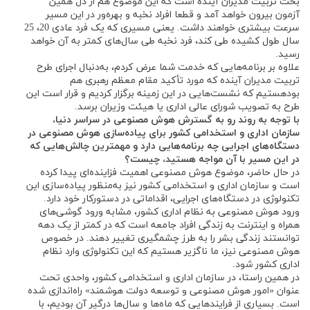
بحث تربیت مدیران آینده است که این موضوع هم از دل همین
آزمون بیرون خواهد آمد و قطعا افراد نخبه و بهره‌ور در این مسیر
سرعت بیشتری خواهند داشت. یعنی مسیری که یک فرد عادی 20، 25
سال طول کشیده طی کند، فرد نخبه طی سال‌های کمتر به آن خواهد
رسید.
علاوه بر برنامه‌‌هایی که خدمت شما عرض کردم، به‌دنبال اجرای طرح
تربیت مدیران آینده که مورد تأکید مقام معظم رهبری هم
بودهستیم که نشست‌هایی در این زمینه برگزار کردیم و قرار است این
طرح به تصویب شورای عالی اداری یا هیئت وزیران برسد.
با توجه به روند رو به گسترش هوش مصنوعی در سراسر دنیا،
سازمان اداری و استخدامی کشور برای پیاده‌سازی هوش مصنوعی در
دستگاه‌های اجرایی چه برنامه‌هایی دارد و مهمترین چالش‌هایی که
در این مسیر با آن مواجه هستید، چیست؟
در حال حاضر، موضوع هوش مصنوعی اهمیت فزاینده‌ای پیدا کرده
است و سازمان اداری و استخدامی کشور نیز به‌منظور پیاده‌سازی این
تکنولوژی در دستگاه‌های اجرایی، اقداماتی در دستورکار خود دارد.
ورود هوش مصنوعی به نظام اداری کشور، مشابه ورود گوشی‌های
همراه و اینترنت به زندگی افراد جامعه است که در کمتر از یک دهه
توانستند زندگی بشر را به طرز چشمگیری تغییر دهند. در خصوص
هوش مصنوعی نیز، ما ناگزیر هستیم که این تکنولوژی وارد نظام
اداری کشور شود.
در همین راستا، در سازمان اداری و استخدامی کشور، واحدی تحت
عنوان «امور هوش مصنوعی و توسعه دولت هوشمند» راه‌اندازی شده
است. بسیاری از فرایندهایی که ماه‌ها و سال‌ها درگیر آن بودیم، با