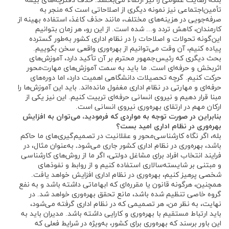
بلکه رضایت عمومی را نیز ارتقاء می‌بخشد. حذف دفترچه‌های بیمه
تأمین‌اجتماعی نیز نمونه دیگری از اصلاحاتی است که منجر به
صرفه‌جویی در هزینه‌های مختلف، مانند حذف کاغذ، استفاده بهینه از
کارمندان، کاهش تردد و... شده است. از این رو، هر زمان بتوانیم
این‌گونه تحولات و اصلاحات را در نظام اداری کشور به‌طور گسترده
پیاده کنیم، آن وقت می‌توانیم از بهره‌وری واقعی سخن بگوییم.
بحث دیگری که رئیس‌جمهور محترم بر آن تأکید دارد، آموزش‌های
اثربخش و حرفه‌ای است. ما باید به سمت آموزش‌های مهارت‌محور
حرکت کنیم. گرچه تحصیلات دانشگاهی اهمیت دارد، اما دوره‌های
حرفه‌ای و مهارتی در نظام اداری مغفول مانده‌اند. باید این آموزش‌ها را
مبنا قرار دهیم و نیروی انسانی حرفه‌ای تربیت کنیم. این نیز یکی از
ارکان مهم در ارتقای بهره‌وری نیروی انسانی است.
بنابراین در صورت توجه به مواردی که فرمودید، می‌توان به افزایش
بهره‌وری در نظام اداری امید بست؟
بله، اگر نگاه کارشناسی‌محور و عقلانیت در تصمیم‌گیری‌های ما حاکم
باشد، بهره‌وری در نظام اداری کشور جاری می‌شود
.
به‌عنوان مثال، در
فرایند انتخاب افراد برای مشاغل دولتی، اگر ما از روش‌های کارشناسی
و مبتنی بر شایسته‌سالاری استفاده کنیم و از روابط و نفوذهای
شخصی پرهیز کنیم، بهره‌وری در نظام اداری افزایش خواهد یافت.
همچنین، هرگونه قانون یا مقرره‌ای که ابهاماتی داشته باشد و به نفع
گروه خاصی تنظیم شده باشد، مانع تحقق بهره‌وری خواهد شد. در
نهایت، به نظر من، هر تصمیمی که در نظام اداری گرفته می‌شود،
باید ارتباط مستقیم با بهره‌وری و کارایی داشته باشد. مدیران باید به
این باور برسند که بهره‌وری برای کشور، به‌ویژه در شرایط فعلی که