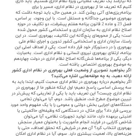
که نیازمند یک تعریف عملیاتی ویژه نظام اداری هستیم. باید کاری
کنیم که تعریف ما از بهره‌وری در نظام اداری، مسیر را برای
برنامه‌ریزی‌های آتی روشن کند. در همین حال، باید توجه داشت که
بهره‌وری موضوعی جداگانه و مستقل است. با این وجود، بر اساس،
فصل 23 و ماده 2 قانون برنامه هفتم پیشرفت، دو تکلیف در حوزه
اصلاح نظام اداری به سازمان اداری و استخدامی کشور محول شده
است؛ یکی از محورهای پنج‌گانه این تکالیف، بهره‌وری است. در این
راستا، سازمان اداری و استخدامی کشور تدوین و اجرای نظام ملی
بهره‌وری را در دستورکار خود قرار داده است. یکی از اهداف اصلی این
برنامه، ارتقای بهره‌وری نیروی انسانی و نظام اداری است. به‌عبارت
دیگر، یکی از برنامه‌ها شش‌گانه اصلاح نظام اداری در دولت چهاردهم
به موضوع بهره‌وری اختصاص یافته است.
اگر بخواهید تصویری از وضعیت فعلی بهره‌وری در نظام اداری کشور
ارائه دهید، به چه مولفه‌هایی اشاره می‌کنید؟
اگر بخواهیم درباره بهره‌وری در نظام اداری صحبت کنیم، ابتدا باید به
سه پرسش اساسی پاسخ دهیم؛ اول اینکه منظور ما از بهره‌وری در
نظام اداری چیست؟ این تعریف باید با یکی از تعاریفی که پیش‌تر در
تبیین موضوع مطرح شد، منطبق باشد. دوم، آیا می‌توان تمامی
دستگاه‌های اجرایی بخش دولتی و عمومی را با یک مفهوم واحد مورد
بررسی قرار داد؟ برای مثال، در دستگاهی که وظیفه‌ای حاکمیتی یا
امنیتی برعهده دارد، مانند تولید تجهیزات نظامی، آیا می‌توان
شاخص کارایی در فرایند انجام مأموریت را به‌عنوان معیار سنجش
بهره‌وری انتخاب کرد؟ آن هم در شرایطی که تحقق اهداف، حتی با
هزینه‌های بالا، اهمیت بیشتری دارد. سوم، آیا در نظام اداری امکان