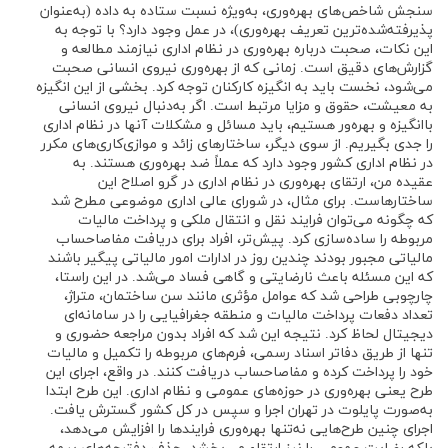
سنجش شاخص‌های بهره‌وری، به‌ویژه نسبت ستاده به داده (به‌عنوان
پذیرفته‌شده‌ترین تعریف بهره‌وری)، در عمل وجود دارد؟ با توجه به
این نکات، صحبت درباره بهره‌وری در نظام اداری نیازمند مطالعه و
گزارش‌های دقیق است. زمانی که از بهره‌وری نیروی انسانی صحبت
می‌شود، نخست باید به انگیزه کارکنان توجه کرد. بخشی از این انگیزه
به معیشت، حقوق و مزایا مرتبط است. اگر به‌دنبال نیروی انسانی
باانگیزه و بهره‌ور هستیم، باید مسائل و مشکلات آنها در نظام اداری
را جدی بگیریم. از سوی دیگر، ساختارهای زائد و موازی‌کاری‌های مکرر
در نظام اداری کشور وجود دارد که عملاً ضد بهره‌وری هستند. به
عقیده من، ارتقای بهره‌وری در نظام اداری در گرو اصلاح این
ساختارهاست. برای مثال، در شورای عالی اداری موضوعی مطرح شد
که چگونه می‌توان فرایند نقل و انتقال ملکی و پرداخت مالیات
مربوطه را ساده‌سازی کرد. پیش‌تر، افراد برای دریافت مفاصاحساب
مالیاتی مجبور بودند چندین روز در ادارات امور مالیاتی پیگیر باشند
که این مسئله باعث نارضایتی و گاهی فساد می‌شد. در این راستا،
چارچوبی طراحی شد که عوامل مؤثری مانند سن ساختمان، متراژ،
تعداد دفعات پرداخت مالیات و منطقه جغرافیایی را در سامانه‌ای
دیجیتال لحاظ کرد. نتیجه این شد که افراد بدون مراجعه حضوری و
تنها از طریق دفاتر اسناد رسمی، فرم‌های مربوطه را تکمیل و مالیات
خود را پرداخت کرده و مفاصاحساب دریافت کنند. در واقع، اجرای این
طرح یعنی بهره‌وری در حوزه‌های عمومی و نظام اداری. این طرح ابتدا
به‌صورت پایلوت در تهران اجرا و سپس در کل کشور گسترش یافت.
اجرای چنین طرح‌هایی نه‌تنها بهره‌وری فرایندها را افزایش می‌دهد،