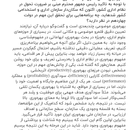
با توجه به تاکید رئیس جمهور محترم مبنی بر ضرورت تحول در
نظام اداری کشور، اکنون که سکان‌دار سازمان اداری و استخدامی
کشور شده‏اید،
چه برنامه‌هایی برای تحقق این مهم در دولت
چهاردهم در نظر دارید؟
بهره‌وری موضوعی چندبعدی است و گفت‌وگو درباره آن، نیازمند
تعیین دقیق قلمرو موضوعی و مکانی است. در بسیاری از حوزه‌های
علوم اداری، به‌ویژه در بحث بهره‌وری، ابهاماتی در مفهوم‌شناسی
وجود دارد. به همین دلیل، اگر برای آنچه می‌خواهیم برنامه‌ریزی
کنیم، تعریف عملیاتی دقیقی نداشته باشیم، احتمال گم‌کردن مسیر
در میانه راه بسیار زیاد خواهد بود، بنابراین پیش از هر اقدامی، باید
مفهوم بهره‌وری در نظام اداری را به‌درستی تعریف و برای خود روشن
کنیم. همان‌طور که گفته شد، یکی از چالش‌های مهم در این حوزه،
مشخص نبودن مرزهای بهره‌وری (productivity)، اثربخشی
(effectiveness)، کارایی (efficiency)، سودآوری (profitability) و عملکرد
(performance) است. هر یک از این مفاهیم جایگاه و اهمیت خود را
دارند، اما در بسیاری از مواقع، به اشتباه با بهره‌وری یکسان تلقی
می‌شوند. مثلاً سودآوری هدف مهمی برای موفقیت و رشد هر
کسب‌وکار است، اما سودآوری بالا لزوماً به معنای بهره‌وری بالا
نیست. در نتیجه، باید مشخص شود که کدام‌یک از این مؤلفه‌ها،
بسته به فلسفه وجودی یک سازمان، سطح سازمانی و اهداف
ارزیابی، در سازمان ملی بهره‌وری ایران مورد تأکید قرار می‌گیرد.
بنابراین اولین گام این است که ببینیم چه شناخت و برداشتی از
مفهوم بهره‌وری وجود دارد. شاید در این مرحله به این نتیجه برسیم