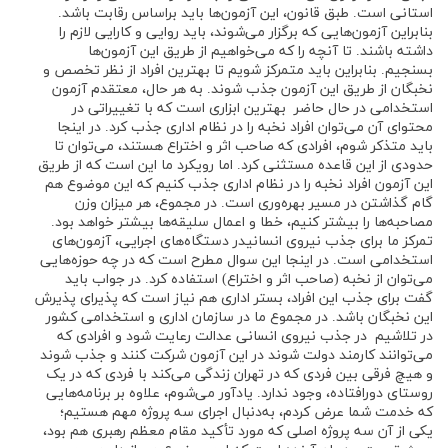
استانی است. طبق قانون، این آزمون‌ها باید براساس رقابت باشد.
بنابراین آزمون‌هایی که برگزار می‌شوند، باید روایی و کارایی لازم را
داشته باشند. تا آنچه را که می‌خواهیم از طریق این آزمون‌ها
بسنجیم. بنابراین باید متمرکز شویم تا بهترین افراد از نظر تخصص و
نخبگان از طریق این آزمون جذب شوند. به هر حال، معتقدم آزمون
استخدامی در حال حاضر بهترین ابزاری است که با تغییراتی در
محتوای آن می‌توان افراد نخبه را در نظام اداری جذب کرد. در اینجا
باید متذکر شوم، افرادی که صاحب اثر و اختراع هستند، می‌توان تا
حدودی از این قاعده مستثنی کرد. اما رویکرد ما این است که از طریق
این آزمون افراد نخبه را در نظام اداری جذب کنیم که این موضوع هم
گام گذاشتن در مسیر بهره‌وری است. در مجموع، هر میزان وزن
مصاحبه‌ها را بیشتر کنیم، خطا و اعمال سلیقه‌ها بیشتر خواهد بود.
تمرکز ما برای جذب نیروی انسانیدر دستگاه‌های اجرایی، آزمون‌های
استخدامی است. در اینجا این سوال مطرح است که در چه حوزه‌هایی
می‌توان از نخبه (صاحب اثر و اختراع) استفاده کرد. در جواب باید
گفت برای جذب این افراد، بستر اداری هم نیاز است که پذیرای پذیرش
این نخبگان باشد. در مجموع ما در سازمان اداری و استخدامی کشور
در تلاشیم در جذب نیروی انسانی عدالت رعایت شود و افرادی که
می‌توانند کارمند دولت شوند در این آزمون شرکت کنند و جذب شوند
و هیچ فرقی بین فردی که در تهران زندگی می‌کند با فردی که در یک
روستای دورافتاده، وجود ندارد. یادآور می‌شوم، علاوه بر برنامه‌‌هایی
که خدمت شما عرض کردم، به‌دنبال اجرای سه پروژه مهم هستیم؛
یکی از آن سه پروژه اصلی که مورد تأکید مقام معظم رهبری هم بود،