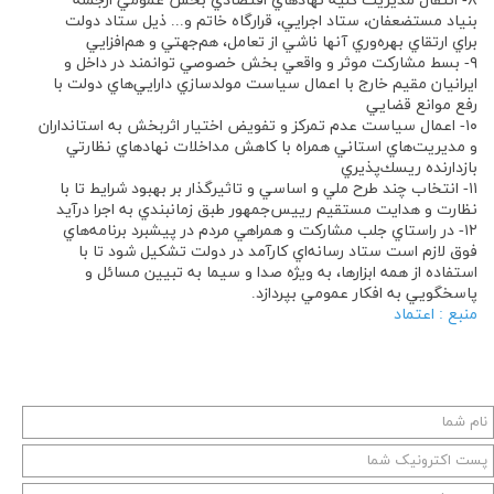
۸- انتقال مديريت كليه نهادهاي اقتصادي بخش عمومي ازجمله
بنياد مستضعفان، ستاد اجرايي، قرارگاه خاتم و... ذيل ستاد دولت
براي ارتقاي بهره‌وري آنها ناشي از تعامل، هم‌جهتي و هم‌افزايي
۹- بسط مشاركت موثر و واقعي بخش خصوصي توانمند در داخل و
ايرانيان مقيم خارج با اعمال سياست مولدسازي دارايي‌هاي دولت با
رفع موانع قضايي
۱۰- اعمال سياست عدم تمركز و تفويض اختيار اثربخش به استانداران
و مديريت‌هاي استاني همراه با كاهش مداخلات نهادهاي نظارتي
بازدارنده ريسك‌پذيري
۱۱- انتخاب چند طرح ملي و اساسي و تاثيرگذار بر بهبود شرايط تا با
نظارت و هدايت مستقيم رييس‌جمهور طبق زمانبندي به اجرا درآيد
۱۲- در راستاي جلب مشاركت و همراهي مردم در پيشبرد برنامه‌هاي
فوق لازم است ستاد رسانه‌اي كارآمد در دولت تشكيل شود تا با
استفاده از همه ابزارها، به ويژه صدا و سيما به تبيين مسائل و
پاسخگويي به افكار عمومي بپردازد.
منبع : اعتماد