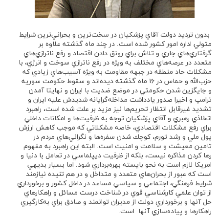
بدون ترديد دولت آقاي پزشكيان در سخت‌ترين و بحراني‌ترين شرايط
متولي اداره امور كشور شده است. در چند ماه گذشته علاوه بر
گرفتاري‌هاي جاري و تلاش براي رونق دادن اقتصاد و رفع ناترازي‌هاي
متعدد در عرصه‌هاي مختلف به ويژه در رفع ناترازي سوخت و انرژي، با
مشكلات حاد منطقه در جبهه مقاومت به ويژه آسيب‌هاي زيادي كه
حزب‌الله و حماس در ۱۶ ماه گذشته ديده‌اند و سقوط حكومت سوريه
و جايگزين شدن حكومتي در موضع ضديت با ايران و نهايتا آمدن
ترامپ و اخيرا صدور يادداشت مداخله‌گرايانه شديدش عليه ايران و
تشديد غيرقابل انتظار تحريم‌ها نيز مزيد بر علت شده است، راهبرد
اتخاذي رهبري و آقاي پزشكيان توجه به ظرفيت‌ها و امكانات داخلي
براي رفع مشكلات اقتصادي، خاصه مشكلاتي كه موجب كاهش ارزش
پول ملي و رشد تورم، كوچك شدن سفره‌ها و نگراني‌هاي مردم در
تامين معيشت و سلامت و امنيت است. البته اين راهبرد به مفهوم
رها كردن مذاكره نيست، بلكه از ظرفيت ديپلماسي در تعامل با دنيا و
امريكا لازم است به نحو بايسته بهره‌برداري شود. اما بسيار بديهي
است كه عبور از بحران‌هاي متعدد و متداخل و در هم تنيده نيازمند
شرايط فرهنگي، اجتماعي و سياسي مساعد در داخل كشور و برخورداري
از توان علمي كارشناسي قوي در شناخت درست مسائل و راهكارهاي
حل آنها و برخورداري دولت از مديران توانمند و صادق براي به‌كارگيري
راهكارها و پياده‌سازي آنها است.