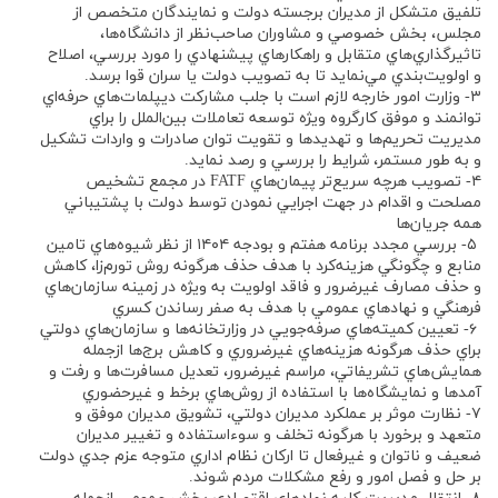
تلفيق متشكل از مديران برجسته دولت و نمايندگان متخصص از
مجلس، بخش خصوصي و مشاوران صاحب‌نظر از دانشگاه‌ها،
تاثيرگذاري‌هاي متقابل و راهكارهاي پيشنهادي را مورد بررسي، اصلاح
و اولويت‌بندي مي‌نمايد تا به تصويب دولت يا سران قوا برسد.
۳- وزارت امور خارجه لازم است با جلب مشاركت ديپلمات‌هاي حرفه‌اي
توانمند و موفق كارگروه ويژه توسعه تعاملات بين‌الملل را براي
مديريت تحريم‌ها و تهديدها و تقويت توان صادرات و واردات تشكيل
و به‌ طور مستمر، شرايط را بررسي و رصد نمايد.
۴- تصويب هرچه سريع‌تر پيمان‌هاي FATF در مجمع تشخيص
مصلحت و اقدام در جهت اجرايي نمودن توسط دولت با پشتيباني
همه جريان‌ها
۵- بررسي مجدد برنامه هفتم و بودجه ۱۴۰۴ از نظر شيوه‌هاي تامين
منابع و چگونگي هزينه‌كرد با هدف حذف هرگونه روش تورم‌زا، كاهش
و حذف مصارف غيرضرور و فاقد اولويت به ويژه در زمينه سازمان‌هاي
فرهنگي و نهادهاي عمومي با هدف به صفر رساندن كسري
۶- تعيين كميته‌هاي صرفه‌جويي در وزارتخانه‌ها و سازمان‌هاي دولتي
براي حذف هرگونه هزينه‌هاي غيرضروري و كاهش برج‌ها ازجمله
همايش‌هاي تشريفاتي، مراسم غيرضرور، تعديل مسافرت‌ها و رفت و
آمدها و نمايشگاه‌ها با استفاده از روش‌هاي برخط و غيرحضوري
۷- نظارت موثر بر عملكرد مديران دولتي، تشويق مديران موفق و
متعهد و برخورد با هرگونه تخلف و سوءاستفاده و تغيير مديران
ضعيف و ناتوان و غيرفعال تا اركان نظام اداري متوجه عزم جدي دولت
بر حل و فصل امور و رفع مشكلات مردم شوند.