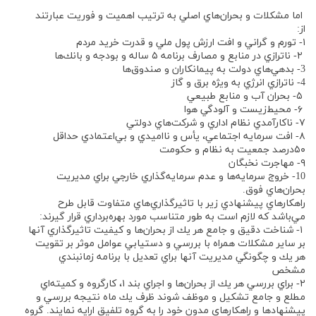
اما مشكلات و بحران‌هاي اصلي به ترتيب اهميت و فوريت عبارتند
از:
۱- تورم و گراني و افت ارزش پول ملي و قدرت خريد مردم
۲- ناترازي در منابع و مصارف برنامه ۵ ساله و بودجه و بانك‌ها
3- بدهي‌هاي دولت به پيمانكاران و صندوق‌ها
4- ناترازي انرژي به ويژه برق و گاز
۵- بحران آب و منابع طبيعي
۶- محيط‌زيست و آلودگي هوا
۷- ناكارآمدي نظام اداري و شركت‌هاي دولتي
۸- افت سرمايه اجتماعي، يأس و نااميدي و بي‌اعتمادي حداقل
۵۰درصد جمعيت به نظام و حكومت
۹- مهاجرت نخبگان
10- خروج سرمايه‌ها و عدم سرمايه‌گذاري خارجي براي مديريت
بحران‌هاي فوق.
راهكارهاي پيشنهادي زير با تاثيرگذاري‌هاي متفاوت قابل طرح
مي‌باشد كه لازم است به ‌طور متناسب مورد بهره‌برداري قرار گيرند:
۱- شناخت دقيق و جامع هر يك از بحران‌ها و كيفيت تاثيرگذاري آنها
بر ساير مشكلات همراه با بررسي و دستيابي عوامل موثر بر تقويت
هر يك و چگونگي مديريت آنها براي تعديل با برنامه زمانبندي
مشخص
۲- براي بررسي هر يك از بحران‌ها و اجراي بند ۱، كارگروه و كميته‌اي
مطلع و جامع تشكيل و موظف شوند ظرف يك ماه نتيجه بررسي و
پيشنهادها و راهكار‌هاي مدون خود را به گروه تلفيق ارايه نمايند. گروه