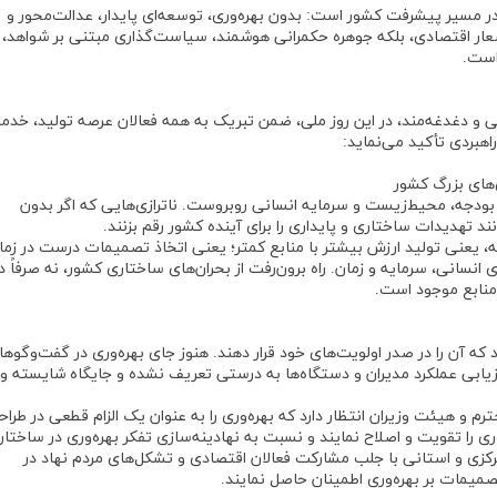
 در مسیر پیشرفت کشور است: بدون بهره‌وری، توسعه‌ای پایدار، عدالت‌محور و
یک شعار اقتصادی، بلکه جوهره حکمرانی هوشمند، سیاست‌گذاری مبتنی بر شواهد،
است.
 و دغدغه‌مند، در این روز ملی، ضمن تبریک به همه فعالان عرصه تولید، خدم
هبردی تأکید می‌نماید:
 بودجه، محیط‌زیست و سرمایه انسانی روبروست. ناترازی‌هایی که اگر بدون
انند تهدیدات ساختاری و پایداری را برای آینده کشور رقم بزنند.
ه، یعنی تولید ارزش بیشتر با منابع کمتر؛ یعنی اتخاذ تصمیمات درست در زما
انسانی، سرمایه و زمان. راه برون‌رفت از بحران‌های ساختاری کشور، نه صرفاً د
 منابع موجود است.
ه آن را در صدر اولویت‌های خود قرار دهند. هنوز جای بهره‌وری در گفت‌وگوها
رزیابی عملکرد مدیران و دستگاه‌ها به درستی تعریف نشده و جایگاه شایسته و
رم و هیئت وزیران انتظار دارد که بهره‌وری را به عنوان یک الزام قطعی در طراح
ه‌وری را تقویت و اصلاح نمایند و نسبت به نهادینه‌سازی تفکر بهره‌وری در ساختا
رکزی و استانی با جلب مشارکت فعالان اقتصادی و تشکل‌های مردم نهاد در
میمات بر بهره‌وری اطمینان حاصل نمایند.