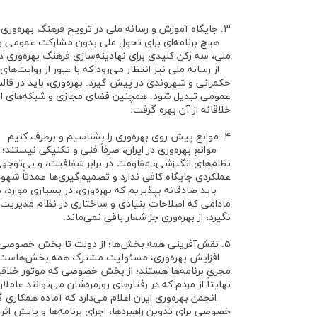
۳. جایگاه آموزش و رسانه ملی در ترویج فرهنگ بهره‌وری
هیچ برنامه‌ای برای تحول ملی بدون مشارکت عمومی و ت
ملی، سه رکن کلیدی برای نهادینه‌سازی فرهنگ بهره‌وری در
از رسانه ملی نیز انتظار می‌رود که با عبور از روایت‌های
حکمرانی و شهروندی در پیش گیرد. بهره‌وری، باید در ق
عمومی تبدیل شود. همچنین فضای مجازی و شبکه‌های اجتم
خلاقانه از آن بهره گرفت.
۴. موانع پیش روی بهره‌وری را بشناسیم و برطرف کنیم
موانع بهره‌وری در ایران، صرفاً فنی و تکنیکی نیستند؛ 
نظام‌های انگیزشی، مقاومت در برابر شفافیت، و بی‌توجهی 
عملکردی جایگاه کافی ندارد و تصمیم‌گیری‌ها عمدتاً شه
باید صادقانه بپذیریم که بهره‌وری، در بسیاری موارد،
مادامی که اصلاحات بنیادی و ساختاری در نظام مدیریت م
نگیرد، از بهره‌وری جز شعار باقی نمی‌ماند.
۵. نقش‌آفرینی همه بخش‌ها؛ از دولت تا بخش خصوصی و دانشگاهیان
افزایش بهره‌وری، مسئولیت مشترک همه بخش‌هاست. از م
مجری برنامه‌ها هستند؛ از بخش خصوصی که موتور خلاقیت
نهایتاً از مردم که در رفتارهای روزمره‌شان می‌توانند عاملا
انجمن بهره‌وری ایران اعلام می‌دارد که آماده همکاری گ
خصوصی برای تدوین راهبردها، اجرای برنامه‌ها و پایش ا