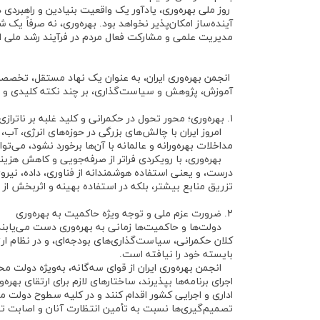
روز ملی بهره‌وری، یادآور یک واقعیت بنیادین و راهبردی
آینده‌ساز امکان‌پذیر نخواهد بود. بهره‌وری، نه صرفاً 
مدیریت علمی و مشارکت فعال مردم در فرآیند رشد ملی 
انجمن بهره‌وری ایران، به عنوان یک نهاد مستقل، تخصصی
آموزش، پژوهش و سیاست‌گذاری، بر چند نکته کلیدی و را
۱. بهره‌وری؛ محور تحول در حکمرانی و کلید غلبه بر ناترازی‌های بزرگ کشور
امروز ایران با چالش‌های بزرگی در حوزه‌های انرژی، آب،
مداخلات بهره‌ورانه و عالمانه با آن‌ها برخورد نشود، می‌تو
بهره‌وری، با رویکردی فراتر از صرفه‌جویی و کاهش هزین
درست، و یعنی استفاده هوشمندانه از فناوری، داده، نیروی 
تزریق منابع بیشتر، بلکه در استفاده بهینه و اثربخش از
۲. ضرورت عزم ملی و توجه ویژه حاکمیت به بهره‌وری
دولت‌ها و حاکمیت‌ها زمانی به بهره‌وری دست می‌یابند ک
کلان حکمرانی، سیاست‌گذاری‌های بودجه‌ای، و در نظام ا
بایسته خود را نیافته است.
انجمن بهره‌وری ایران از قوای سه‌گانه، به‌ویژه دولت محت
اجرای برنامه‌ها بپذیرند، ساختارهای لازم برای ارتقای بهر
اداری و اجرایی کشور اقدام کنند و در کلیه سطوح دولت م
تصمیم‌گیری‌ها نسبت به تأمین انتظارت آنان و اصابت تص