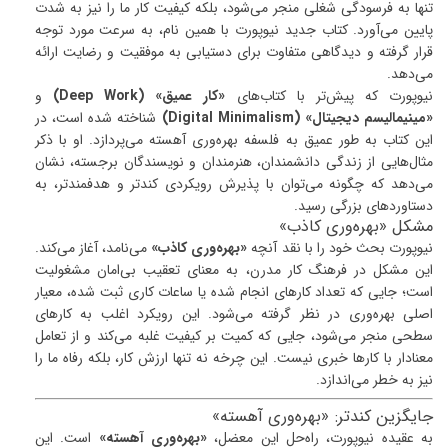
تنها به فرسودگی شغلی منجر می‌شود، بلکه کیفیت کار ما را نیز به شدت
پایین می‌آورد. کتاب جدید نیوپورت با همین نام، به سرعت مورد توجه
قرار گرفته و دیدگاهی متفاوت برای دستیابی به موفقیت و رضایت ارائه
می‌دهد.
نیوپورت که پیش‌تر با کتاب‌های
«کار عمیق» (Deep Work)
و
«مینیمالیسم دیجیتال» (Digital Minimalism)
شناخته شده است، در
این کتاب به طور عمیق به فلسفه بهره‌وری آهسته می‌پردازد. او با ذکر
مثال‌هایی از زندگی دانشمندان، هنرمندان و نویسندگان برجسته، نشان
می‌دهد که چگونه می‌توان با پذیرش رویکردی کندتر و هدفمندتر، به
دستاوردهای بزرگی رسید.
مشکل «بهره‌وری کاذب»
نیوپورت بحث خود را با نقد آنچه
«بهره‌وری کاذب»
می‌نامد، آغاز می‌کند.
این مشکل در فرهنگ کار مدرن، به معنای تعقیب بی‌امان مشغولیت
است؛ جایی که تعداد کارهای انجام شده یا ساعات کاری ثبت شده، معیار
اصلی بهره‌وری در نظر گرفته می‌شود. این رویکرد اغلب به کارهای
سطحی منجر می‌شود، جایی که کمیت بر کیفیت غلبه می‌کند و از تعامل
معنادار با کارها خبری نیست. این چرخه نه تنها ارزش کار، بلکه رفاه ما را
نیز به خطر می‌اندازد.
جایگزین کندتر: «بهره‌وری آهسته»
به عقیده نیوپورت، راه‌حل این معضل،
«بهره‌وری آهسته»
است. این