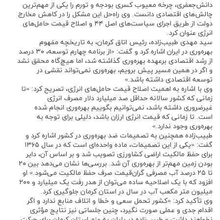
دانش‌جعفری، چرخه معیوب کسری بودجه و تورم را یکی از مهم‌ترین
چالش‌های اقتصادی دانست. وی راه‌حل این مشکل را در کاهش مخارج
دولت از طریق اجرای سیاست‌های اصل ۴۴ و اصلاح قیمت حامل‌های
انرژی عنوان کرد.
سید مهدی طبیب‌زاده، رئیس اتاق کرمان، به تاریخچه مفهوم
بهره‌وری در ایران اشاره کرد و گفت: «از برنامه چهارم توسعه، ۳۰ درصد
از رشد اقتصادی برعهده بهره‌وری گذاشته شد، اما هیچ‌گاه محقق نشد
و اگر در همین مسیر پیش برویم، بهره‌وری نمی‌تواند نقشی در
توسعه اقتصادی داشته باشد.»
وی با اشاره به اهمیت اصلاح قیمت حامل‌های انرژی، تصریح کرد: «تا
زمانی که کشور سالانه حداقل صد میلیارد دلار مصرف انرژی
غیرضروری داشته باشد، نمی‌توانیم بگوییم بهره‌وری انجام شده
است. تا زمانی که قیمت انرژی ارزان باشد، دلیلی برای توجه به
بهره‌وری وجود ندارد.»
طبیب‌زاده همچنین به تصمیمات ضد بهره‌وری در کشور اشاره کرد و
گفت: «یکی از این تصمیمات، ماده واحده‌ای است که در سال ۱۳۶۵
برای حفظ مالکیت اراضی کشاورزی تصویب شد و بر اساس آن، دایر
بودن زمین مهم‌تر از بهره‌وری آن شد. بررسی‌ها نشان می‌دهد بین ۲۰
تا ۲۵ درصد آب مصرفی گران‌قیمت صرف حفظ مالکیت می‌شود.» او
افزود که با یک اصلاحیه ساده می‌توان از هدر رفت یک میلیارد و ۲۰۰
میلیون متر مکعب آب در سال در استان کرمان جلوگیری کرد.
وی تأکید کرد: «کشور تحمل سعی و خطا و اتلاف منابع ندارد و اگر
اقدام جدی و عملی صورت نگیرد، چنین جلساتی نیز نتایج مؤثری
نخواهند داشت.» طبیب‌زاده در پایان به عزم استان کرمان برای حرکت