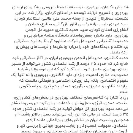
همایش «کرمان، بهره‌وری، توسعه» با هدف بررسی راهکارهای ارتقای
بهره‌وری و تسریع فرآیند توسعه در استان کرمان، برگزار شد. در این
نشست، سخنرانان کلیدی از جمله محمد علی طالبی استاندار کرمان،
سید مهدی طبیب زاده رئیس اتاق بازرگانی، صنایع، معادن و
کشاورزی استان کرمان، سید حمید کلانتری مدیرعامل انجمن
بهره‌وری، داود دانش جعفری،استاد دانشگاه علامه طباطبایی و
حمیدرضا آشتیانی مدیرعامل شرکت مشاوره آریانا به ایراد سخنرانی
پرداختند و دیدگاه‌های خود را درباره چالش‌ها و فرصت‌های پیش‌رو
ارائه دادند.
حمید کلانتری، مدیرعامل انجمن بهره‌وری ایران، در آغاز سخنرانی خود
اشاره کرد که حدود ۳۵ درصد از رشد اقتصادی کشور می‌تواند از مسیر
ارتقای بهره‌وری حاصل شود. او تأکید کرد که این موضوع در شرایط
محدودیت منابع، اهمیت ویژه‌ای دارد. کلانتری، بهره‌وری را نه تنها یک
مفهوم اقتصادی، بلکه یک رویکرد اجتماعی و فرهنگی دانست که
نیازمند نظم، برنامه‌ریزی، نوآوری، مسئولیت‌پذیری و پاسخگویی
است.
وی با اشاره به شاخص‌های مختلف بهره‌وری در بخش‌های کشاورزی،
صنعت، معدن، انرژی، حمل‌ونقل و خدمات، بیان کرد: «بررسی‌ها نشان
می‌دهد سهم بهره‌وری کل عوامل تولید در رشد اقتصادی کشور حدود
۳۵ درصد است، در حالی که این رقم می‌تواند بسیار بالاتر باشد.» او
همچنین وضعیت ایران در شاخص‌های بین‌المللی مانند آزادی
اقتصادی، سهولت کسب‌وکار و رقابت‌پذیری جهانی را بررسی کرد و
افزود: «ایران همچنان نیازمند اصلاحات ساختاری و بهبود محیط