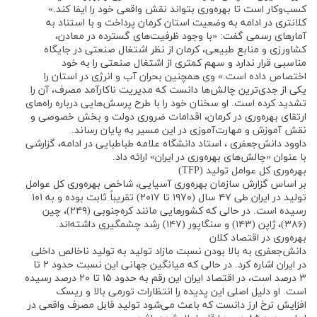
کسب‌وکار است تا بهره‌وری بتواند نقش واقعی خود را ایفا کند.»
کلانتری در ادامه به وضعیت استان کرمان پرداخت و با استناد به
آمارهای رسمی گفت: «با وجود ظرفیت‌های گسترده در معادن،
کشاورزی و منابع طبیعی، کرمان از نظر اشتغال صنعتی در جایگاه
مناسبی قرار ندارد و سهم کمتری از اشتغال صنعتی را به خود
اختصاص داده است.» وی همچنین بحران آب و انرژی در استان را
یکی از جدی‌ترین چالش‌ها دانست که مدیریت ناکارآمد مصرف، آن را
تشدید کرده است. او سخنان خود را با طرح پرسش‌هایی درباره راه‌های
ارتقای بهره‌وری در کرمان، اقدامات ضروری دولت و بخش خصوصی و
نقش آموزش و مهارت‌آموزی در این مسیر به پایان رساند.
داوود دانش‌جعفری ، استاد دانشگاه علامه طباطبایی در ادامه، گزارشی
با عنوان «چالش‌های بهره‌وری در ایران» ارائه داد.
بهره‌وری کل عوامل تولید (TFP)
بر اساس گزارش سازمان بهره‌وری آسیایی، شاخص بهره‌وری کل عوامل
تولید در ایران طی ۴۷ سال (۱۹۷۰ تا ۲۰۱۷) تقریباً ثابت بوده و به ۱۰۱
رسیده است. در حالی که کشورهایی مانند کره‌جنوبی (۲۴۹)، چین
(۳۸۶)، ژاپن (۱۴۳) و سنگاپور (۱۴۷) رشد چشمگیری داشته‌اند.
بهره‌وری در اقتصاد کلان
دانش‌جعفری به بالا بودن نسبت مازاد تولید به تولید ناخالص داخلی
در ایران اشاره کرد. در حالی که میانگین جهانی این نسبت حدود ۲ تا
۳ درصد است، در اقتصاد ایران این رقم به حدود ۱۵ تا ۲۰ درصد رسیده
است. او دلیل اصلی این پدیده را انتظارات تورمی بالا و ریسک
افزایش نرخ ارز دانست که باعث می‌شود تولید قابل مصرف واقعی در