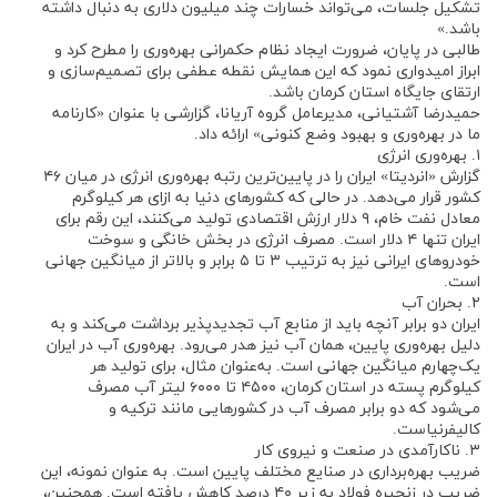
تشکیل جلسات، می‌تواند خسارات چند میلیون دلاری به دنبال داشته
باشد.»
طالبی در پایان، ضرورت ایجاد نظام حکمرانی بهره‌وری را مطرح کرد و
ابراز امیدواری نمود که این همایش نقطه عطفی برای تصمیم‌سازی و
ارتقای جایگاه استان کرمان باشد.
حمیدرضا آشتیانی، مدیرعامل گروه آریانا، گزارشی با عنوان «کارنامه
ما در بهره‌وری و بهبود وضع کنونی» ارائه داد.
۱. بهره‌وری انرژی
گزارش «انردیتا» ایران را در پایین‌ترین رتبه بهره‌وری انرژی در میان ۴۶
کشور قرار می‌دهد. در حالی که کشورهای دنیا به ازای هر کیلوگرم
معادل نفت خام، ۹ دلار ارزش اقتصادی تولید می‌کنند، این رقم برای
ایران تنها ۴ دلار است. مصرف انرژی در بخش خانگی و سوخت
خودروهای ایرانی نیز به ترتیب ۳ تا ۵ برابر و بالاتر از میانگین جهانی
است.
۲. بحران آب
ایران دو برابر آنچه باید از منابع آب تجدیدپذیر برداشت می‌کند و به
دلیل بهره‌وری پایین، همان آب نیز هدر می‌رود. بهره‌وری آب در ایران
یک‌چهارم میانگین جهانی است. به‌عنوان مثال، برای تولید هر
کیلوگرم پسته در استان کرمان، ۴۵۰۰ تا ۶۰۰۰ لیتر آب مصرف
می‌شود که دو برابر مصرف آب در کشورهایی مانند ترکیه و
کالیفرنیاست.
۳. ناکارآمدی در صنعت و نیروی کار
ضریب بهره‌برداری در صنایع مختلف پایین است. به عنوان نمونه، این
ضریب در زنجیره فولاد به زیر ۴۰ درصد کاهش یافته است. همچنین،