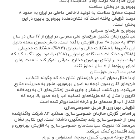
ایران حدود ۸۵ درصد ارقام اعلام‌شده باشد.
بهره‌وری در بخش سلامت
نسبت مخارج سلامت به تولید ناخالص داخلی در ایران به حدود ۸
درصد افزایش یافته است که نشان‌دهنده بهره‌وری پایین در این
بخش است.
بهره‌وری طرح‌های عمرانی
میانگین زمان تکمیل طرح‌های ملی عمرانی در ایران از ۱۷ سال در سال
۱۳۹۹ به حدود ۲۰ سال افزایش یافته است. دانش‌جعفری عمده دلایل
این تأخیرها را مشکلات مالی و اعتباری (۷۴%)، مشکلات محیطی
(۱۸%) و مشکلات دستگاه‌های اجرایی (۸%) برشمرد. وی تأکید کرد که
دولت باید بر ارتقای بهره‌وری مخارج عمرانی تمرکز کند تا مدت زمان
اجرای پروژه‌ها از ۵ سال تجاوز نکند.
مدیریت آب در خوزستان
او با مثال بحران آب در خوزستان نشان داد که چگونه انتخاب
طرح‌های کلان بدون توجه به اصول بهره‌وری، منجر به هدررفت منابع
می‌شود. وی کشت نیشکر و جاری شدن زهکش‌های آن به رودخانه
کارون را مثال زد که هزینه‌های تصفیه آب را به حدی بالا برده که
انتقال آب از سدهای دز و کرخه اقتصادی‌تر شده است.
افزایش بهره‌وری از طریق خصوصی‌سازی
بر اساس گزارش سازمان خصوصی‌سازی، عملکرد ۸۴ شرکت واگذارشده
پس از خصوصی‌سازی رشد چشمگیری داشته است. این نتایج نشان
می‌دهد که تقویت سیاست‌های خصوصی‌سازی به افزایش بهره‌وری و
رشد اقتصادی کمک می‌کند.
اصلاح چرخه معیوب کسری بودجه، استقراض و تورم