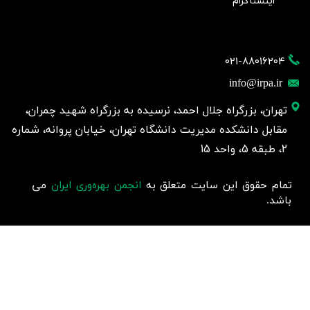
اینستاگرام
021-88016204
info@irpa.ir
تهران، بزرگراه جلال احمد، نرسیده به بزرگراه شهید چمران،
مقابل دانشکده مدیریت دانشگاه تهران، خیابان پروانه، شماره
2، طبقه 5، واحد 15
تمام حقوق این سایت متعلق به
انجمن بهره‌وری ایران
می
باشد.