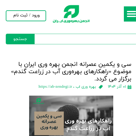
حساب کاربری من
ورود
/
ثبت نام
تغییر گذر واژه
جستجو
سفارشات
خروج از حساب کاربری
سی و یکمین عصرانه انجمن بهره وری ایران با
موضوع «راهکارهای بهره‌وری آب در زراعت گندم»
برگزار می گردد.
۰۱ آذر ۱۴۰۴
بهره وری اب
،
https://ab-zendegi.ir