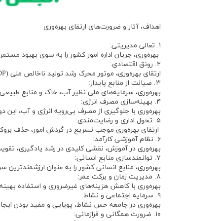
اهداف، آثار و ضرورت‌های ارتقای بهره‌وری
۱. تعالی مدیریتی:
بهره‌وری، جریان اداره امور کشور را به سوی بهبود مستمر
۲. رونق اقتصادی:
ارتقای بهره‌وری، موتور محرک رشد تولید ناخالص ملی (GDP) و ایجاد شکوفایی در اقتصاد کلان است.
۳. صیانت از منابع پایدار:
بهره‌وری، سرمایه‌های ملی نظیر آب، خاک و منابع طبیعی 
۴. بهینه‌سازی مصرف انرژی:
بهره‌وری با جلوگیری از مصرف بی‌رویه انرژی و آب، این دو
۵. تحول اداری و رضایت‌مندی:
ارتقای بهره‌وری موجب تسریع در گردش امور، حذف بروکرا
۶. نظام آموزشی کارآمد:
بهره‌وری در آموزش، نقشی کلیدی در رشد یادگیری، تقویت
۷. توانمندسازی منابع انسانی:
بهره‌وری، منابع انسانی کشور را به عنوان ارزشمندترین س
۸. مدیریت زمان و برکت عمر:
بهره‌وری با کاهش هزینه‌های غیرضروری و استفاده بهینه
۹. سرمایه اجتماعی و نشاط:
بهره‌وری در جامعه حس نشاط، پویایی و مفید بودن ایجا
۱۰. ضرورت همگانی و فرازمانی: