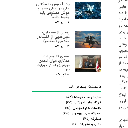
م، در
یک آموزش دانشگاهی
 هایی
عالی در دنیای مجهز به
خ داد
هوش مصنوعی باید
چگونه باشد؟
 آنچه
۱۷ تیر ۰۵
لف دو
عه ملی برای
رهبری از صف اول؛
درس‌هایی از الکساندر
ست ما
مقدونی (اسکندر)
 وقتی
۱۳ تیر ۰۵
معیوب
ه در
امضای تفاهم‌نامه
همکاری میان انجمن
عد از
بهره‌وری ایران و وزارت
و آنچه به
نیرو
۰۱ تیر ۰۵
عنوان قانون مصوب شده را با هم مقایسه کردیم. در برنامه ۵ ساله دوم توسعه برای سالهای ۷۳ تا ۷۸، ۴ ماده درباره آب در لایحه بود که در قانون به ۱۱
 همگی
دسته بندی ها
تکلیف
ابلاغ
سازمان ها و نهادها
(۵۸)
آن را
کارگاه های آموزشی
(۳۵)
تی در
جلسات هم اندیشی
(۱۵)
عصرانه های بهره وری
(۳۵)
متفرقه
(۳۵)
شورای
کتب و نشریات
(۱۷)
اصرار