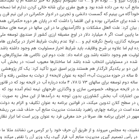
ارت نیرو و ... بوده ام و ...؛ لذا نمیتوانم بگویم که خبر نداشته ام یا نمیدانست
نابع آب به من داده شده بود و هیچ مفری برای شانه خالی کردن ندارم اما نسخه
اخودآگاه می بینیم که گسست دانشی و تجربی در ادوار حکمرانی در این نیم قرن ر
شده برای حکمرانی بوده و این اقتضا را داشت که در پایان هر دوره حکمرانی همه
رو بیان کرد: علت العلل مشکلات و ناکارآمدیهای ما در این سالها در عرصه های مخت
چیز است: در هر عرصه ای اگر مشکلی داریم اگر بهره وری ما پایین است اگر ۸ میلیارد دلار در اوج مضیقه ارزی کشور از صندوق توس
رمایه گذاری، پاسخ نگرفته ایم و ...، اولا عدم رعایت شرایط احراز در برگماری ها
ه ایم اما علاوه بر شرح وظایف، باید شرایط احراز مسئولیت هم وجود داشته باشد
ئولیت هم وجود داشته باشد.وی ادامه داد: علت دوم این ناکامی ها، سازوکارهای 
شده در مسئولیتی انتخاب شده باشد اما ساختارها معیوب است؛ در بخش آب ن
ین دو بر یکدیگر اثرگذار هم هستند.وزیر اسبق نیرو تأکید کرد: یک کار پژوهشی ب
وزارتم انجام دادم تحت عنوان «تطبیق لوایح با قوانین برنامه ۵ ساله در حوزه مدیریت آب»؛ آنچه به عنوان لایحه» از دولت به مجلس رفته 
ل شد در لایحه مربوطه، خصوصی سازی و واگذاری طرحهای نیمه تمام آمده بود که
 تامین اعتبارات آب بخش کشاورزی بدون توجه به درآمدها از این محل به صورت 
 در سطح کلان تدوین میکند، در قوانین برنامه به عنوان تکلیف و الزام به دولت 
مده است در برنامه چهارم، راهبرد بلندمدت مدیریت منابع آب حذف شد، من ریشه 
در اجرای برنامه ها، صرفا در حد معرفی فرد به عنوان وزیر است اما ابزار نظار
شیند، به مجلس میروند و از طریق آن حرف خود را بر کرسی می نشانند مثلا ما 
ه در رأس تصمیم گیری مدیریت منابع آب قرار گیرد، یک وزیر آن را نقض میکند و 