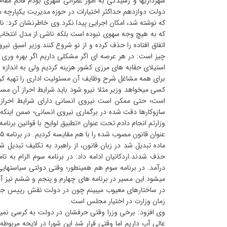
شهرداریها و رسیدگی به امور عمرانی شهری بودم قائم مقام وز
دولت دوازدهم حداکثر اختیارات در حوزه مدیریت یکپارچه م
که نوشته شد، امکان اجرایی پیدا نکرد.وی خاطرنشان کرد: ن
که به هیچ وجه سهوی نبوده است بلکه ناشی از مدل انتخاب 
اتفاق افتاده را حذف کرده و از نو شروع کنند.وزیر اسبق نی
استیلای حقابه های مرزی کشور هزینه کردیم ولی به اندازه س
برای همه مشاغل شرح وظایف آن مسئولیت اداری را تهیه کرد
کسی میخواهد وزیر مثلا نیرو شود باید شرایط احراز آن مس
است؛ حتی ممکن است نیروی انسانی دارای شرایط احراز 
سازوکارها دقت شده در برگماری نیروی انسانی؛ ضمن اینکه ا
ماده تبدیل شد در زبان قانون، از راهبرد به تکلیف تبدی
حذف شدند.اردکانیان ادامه داد: در برنامه سوم الزام به
درآمد. در برنامه سوم هم همینط
ور؛ وقتی دولتی سیاستهایی
میشود این مسیر در برنامه های چهارم و پنجم و ششم نیز آ
در ساختارهای معیوب میبینم چون در دولت نقش رییس جمهور 
زمان وزارت در اختیار مجلس است.
وی افزود: برخی وزرا وقتی حرفشان در دولت به کرسی نمین
عالی آب داریم اما وقتی قرار شد این شورا در لایحه مربوط