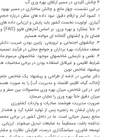
۴ چالش کلیدی در مسیر ارتقای بهره وری آب
در این نشست، چهار مانع و چالش ساختاری در مسیر بهبود
۱. کمبود آمار و ارقام دقیق: نبود داده های متقن دربار
آبیاری. اولویت نخست کشور باید پایش و ارزیابی داده های 
فضای باز و کشتهای گلخانه ای مواجه هستیم.
۳. چالشهای اجتماعی و ترویجی: پایین بودن ضریب دانش 
ضعف مشارکت بهره برداران و جوامع محلی در فرآیند تصمیم س
۴. نقص و نارسایی شاخصهای موجود: شاخصهای مرسوم مانند
شرایط اقلیمی و غیرقابل استفاده بودن در برخی محاسبات هس
پیشنهاد شاخص نوین
دکتر عباسی در ادامه از طراحی و پیشنهاد یک شاخص جامع
(خاک، گیاه، اقلیم، اقتصاد و مدیریت آب) را به صورت همبس
ایم. در این شاخص، میزان بهره وری محصولات بین صفر و ی
میزان دقیق خلأ بهره وری را نمایان میسازد.
ضرورت مدیریت هوشمند صادرات و واردات کشاورزی
در پایان ایشان به زنجیره پس از تولید اشاره کرد و هشد
منابع بسیار حیاتی است. ما در داخل کشور در برخی محصول
نداشته باشد، مستقیماً به ضایعات تبدیل میشوند. ارزیابی
توسعه فناوری، سیاستگذاری درست، افزایش نظارت و مشارک
سنتی توسعه آب به سمت تابآوری داده محور و حکمرانی هوشمن