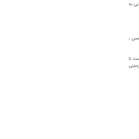
بی به
سمی ،
ست تا
زمینی