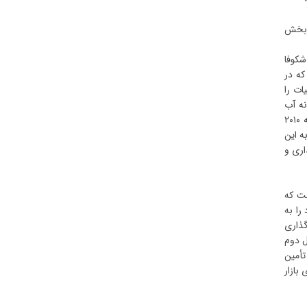
ر بخش
شکوفا
که در
ات را
نه آب
ناموفق عمل میکنند.»وی با تکیه بر اصول کنفرانس دوبلین (۱۹۹۲) مبنی بر ضرورت ارزشگذاری آب در مصارف رقابتی، افزود: «بر اساس قطعنامه ۲۰۱۰
ه این
اری و
ست که
م شارژ کنتور خود را به
گذاری
ل دوم
ی تأمین
بازار