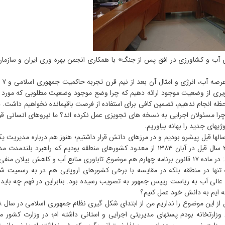
ی آب و کشاورزی در افق پس از جنگ» با همکاری انجمن بهره وری ایران و سازما
رضا اردکانیان 
ری از وضعیت موجود ارائه دهیم که چرا وضع موجود وضعیت مطلوبی که مورد ا
ظه انجام ندهیم، تضمین کافی برای استفاده از فرصت باقیمانده نخواهیم داشت. د
 چرا مسئولان اجرایی به نسخه های تجویزی عمل نکرده اند؟ ما نیروهای انسانی ق
یهای جدید را بهانه بیاوریم.
از سالها قبل پیشرو بودیم و در مرزهای دانش قرار داشتیم؛ هنوز هم درباره مدیریت یک
منابع آب در برخی محافل صحبت میشود درحالیکه ما از ۲۲ سال قبل در آبان ۱۳۸۳ از معدود کشورهای منطقه بودیم که راهبرد بل
یکپارچه منابع آب را تدوین، تصویب و ابلاغ کردیم.وی افزود: در ماده ۱۷ قانون برنامه چهارم هم موضوع تاباوری منابع آب و کاهش بیلان
نها در منطقه بلکه در مقایسه با برخی کشورهای اروپایی هم در به رسمیت ش
الی آب به ریاست رییس جمهور به تصویب رسیده بود. بنابراین در فهم چه باید 
ه ایم به دانش خود عمل کنیم؟
وزارتخانه بودم پستهای مدیریتی اجرایی و استانی داشته ام؛ در وزارت کشور 