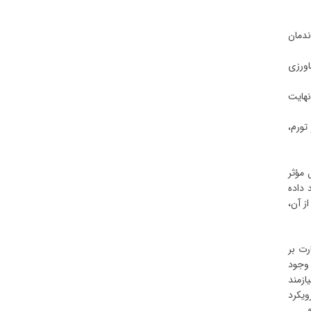
ندمان
و بخش کشاورزی
نهایت
تورم،
 مؤثر
 داده
ز آن،
رت بر
 وجود
ازمند
ویکرد