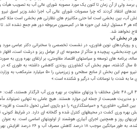
برسد ولی از آن زمان تا کنون یک مورد مصوبه شورای عالی آب به تصویب هیأت و
های انتقاد کردند که چرا مصوبات شورای عالی آب اجرا نشد.وزیر اسبق نیرو ا
بخش آب، بین بخشی است اما حتی مکانیزم های نظارتی هم بخشی است مثلا کمی
کشاورزی، آب، منابع طبیعی و محیط زیست داریم اما هیچ گاه هر ۴ مسئول ارشد این حوزه ها در کمیسیون مربوطه دور هم جمع نشده اند.
لاح نخواهد شد.
حور در بخش آب
تی و رویکردهای نوین فناوری، در نشست تخصصی با سخنرانی دکتر عباسی مورد و
ضوعی چندبخشی، پیچیده و متأثر از مجموعه ای از عوامل ریز و درشت است، اظهار 
ر تمامی اسناد بالادستی کشور از جمله سند چشم انداز ۲۰ ساله، برنامه های توسعه و سیاستهای اقتصاد مقاومتی، بر ارتقای بهره وری به
هدفگذاری شده است. با این حال، در سالهای اخیر به ویژه ۵ سال گذشته، سهم بخش آب کشاورزی روندی کاهشی داشته؛ به طوری که د
ریزی ها هدف ۶۵ میلیارد مترمکعبی تعیین شده، اما وزارت نیرو سهم این بخش از منابع سطحی و زیرزمینی را ۵۰ میلیار
ما به شدت با نوسانات آب درگیر و شکننده است.»
سهم بی بدیل فناوری دکتر عباسی با اشاره به اینکه حدود ۴۷ الی ۴۸ عامل مختلف با وزنهای متفاوت بر بهره وری آب اثرگذار هستند، گ
و مدیریت همبست از جمله این موارد هستند. هیچ عاملی به تنهایی نمیتواند مأ
ع بین المللی، «فناوری» و «سیاستگذاری» را دو بازوی اصلی تحول دانست و افزود:«آ
وری سهمی نزدیک به ۷۰ درصد در افزایش بهره وری کشت در محیطهای کنترل شده و گلخانه ای دارد. در شرایط کنونی
وریهای روز و همچنین اجرای آبیاری هوشمند از اولویتهای اساسی است. به عنوان ن
اثر بخشی فناوری آبیاری هوشمند در ۱۱۰ طرح پایلوت اجرا شده، به طور میانگین موجب ۱۸ درصد کاهش مصرف