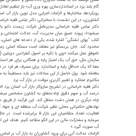
گام بلند یزد در استانداردسازی بهره وری آب؛ باز تنظیم تعادل
رویکردها، ساختارها و الزامات اجرایی مدل نوین بازار آب اس
کشاورزی، در این نشست با سخنرانی دکتر عباس فقیه خراس
دکتر عباس فقیه خراسانی مدیرعامل شرکت زیست دانو با اش
میشود»، پیوند عمیق میان مدیریت آب، عدالت اجتماعی و تو
کتاب "بهای تشنگی" اشاره شده، یکی از دغدغه های اصلی، 
محدود کند. جان بریسکو نیز معتقد است مسئله اصلی زمین
سازمان ملل، حق آب یک امتیاز پایه و همگانی برای هر انس
معنا که یک حداقلِ پایه و استاندارد برای مصرف هر فرد در نظ
معامله شود. پول حاصل از این مبادلات نیز باید مستقیماً ب
مکانیزم عملکرد و تغییر کاربری موقت در بازار آب یزد
دکتر فقیه خراسانی در تشریح سازوکار بازار آب استان یزد ا
چاه دیگری در همان دشت منتقل کند. این فرآیند از طریق 
نهادهای حکمرانی محلی نظیر شرکت آب منطقه ای و جهاد کش
فعالیت، تعداد متقاضیان این ب
سرمایه و مشارکت مالی در این الگو متقاعد کنیم. هدف این
آب صورت گیرد.»
الزامات عدالت آبی برای ورود کشاورزان به بازار آب بر اساس