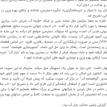
 و عدالت در «بازار آب»
تان یزد با تمرکز بر «برساختگرایی»، انگیزه دسترسی عادلانه و ارتقای بهره وری د
انی تشریح شد.
اره به شعار سازمان ملل متحد مبنی بر اینکه «هرجا آب جریان دارد، برابری 
سعه را مورد تأکید قرار داد و گفت: «در ادبیات جهانی مدیریت منابع، همانطور 
پولی شدن آب است؛ روندی که میتواند دسترسی جوامع کم درآمد به این مایه حی
، کمبود فیزیکی آب نیست، بلکه ناتوانی ساختارهایی است که در رساندن عادلا
ان و زیستمندان است. راهکار ما برای حل این تضاد، "تصویرسازی هوشمند" است؛ ب
ر گرفته شود و مازاد مصرف فراتر از حقآبه، در بستری پویا به نام "بازار آب" خرید
ه سمت ارتقای بهره وری و نوسازی شیوه های آبیاری هدایت شود.»
ظهار داشت: «این بازار به عنوان یک تسهیلگر عمل میکند. سازوکار به این صورت ا
درصد آب و سهم دقیق چاه متعلق به کشاورز مشخص میشود. کشاورز این امکان را می یابد که بطور مثال تا ۲۰ درصد از سه
صدور "گواهینامه آب" در بازار آب صورت میگیرد که پیش شرط آن، تأیید و صحه 
اورزی است.»وی از استقبال چشمگیر از این طرح خبر داد و تصریح کرد: «در سا
ازار ۵ برابرشده است. در حال حاضر در حال رایزنی با شرکتهای صنعتی و بزرگ منطقه هستیم تا آنها را برا
 است که تخصیص آب از بخش کشاورزی به صنعت، کاملاً بر اساس مدلهای بهره وری 
 گزارش پایش عملکرد بازار آب یزد،