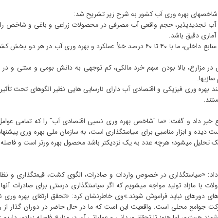
 شاخصهای بهره وری آب کشور به شرح زیر تشریح شد:
ه حجم آب تجدیدپذیر، حجم واقعی آب مصرفی در محصولات زراعی و باغی و شاخص را
آماری دقیق باشد.
۲. خلأ عملکرد و بهره وری: بر اساس آمارهای فاوو (FAO) و منابع داخلی، ما با ۴۰ تا ۶۰ درصد خلأ عملکرد و بهره وری آب در هر د
در مزارع، بالا بودن سهم خرد مالکی، کم توجهی به دانش بومی و سنتی و در 
ازیها.
 بهره وری فیزیکی و اقتصادی آب دارای نارسایی هایی نظیر الگوهای تحت تأثیر 
تند.
 خبر داد و گفت: «ما "شاخص بهره وری نسبی اقتصادی آب" را که تمامی عوامل
ت دیده و ابزار مناسبی برای سیاستگذاری است، به سازمان ملی بهره وری پیشنهاد
ک تحل
یل میشود؛ هرچه عدد به یک نزدیکتر باشد محصول بهره ورتر است و فاصله ا
ار داد: «سیاستگذاری در خصوص واردات و صادرات، الگوی کشت، قیمتگذاری و نظا
ات با مازاد تولید مواجه میشویم که اگر سیاستگذاری درستی برای صادرات آنها
 های دورهای نباید فراموش شوند.»وی خاطرنشان کرد: «تحقق ارتقای بهره وری نی
ت جوامع محلی است. واقعیت این است که ما در حال حاضر در دوران گذار از ر
د هستیم، اما هنوز تا تحقق میدانی و عملیاتی آن در مزارع فاصله زیادی داریم.»