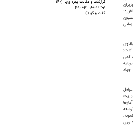
گزارشات و مقالات بهره وری
(۴۰)
زیران
نوشته های تازه
(۱۸)
فزود:
گفت و گو
(۱)
سیون
 تا زمانی
اکاوی
داشت:
 صورت کمی
ر برنامه
د مترمکعب به وزارت جهاد
فت: «عوامل
موریت
مارها
، توسعه
مونه،
 آب و ۲۶ درصد افزایش بهره وری