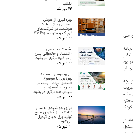
انقلاب
۲۴ تیر ۰۵
بهره‌گیری از هوش
مصنوعی برای تولید
هوشمند در شرکت‌های
کوچک و متوسط (SMEs
ن ملی
۲۲ تیر ۰۵
وزیر اسبق نیرو در این نشست اظهار کرد: در عرصه آب، انرژی و امثال آن بعد از نیم قرن تجربه حاکمیت جمهوری اسلامی و ۷ برنامه
نشست تخصصی
«اقتصاد و حکمرانی پس
نتظار
از توافق» برگزار می‌شود
ر این
۲۲ تیر ۰۵
وی ای
سی‌وسومین عصرانه
بهره‌وری با موضوع
پارچه
«تحلیل اثرات ال‌نینو بر
ندمدت مدیریت
مدیریت آبخیزها و
سیلاب‌ها» برگزار می‌شود
 منفی سفره
۲۲ تیر ۰۵
ناختن
کرد؟،
انرژی خورشیدی تا سال
۲۰۳۲ به بزرگ‌ترین منبع
تولید برق جهان تبدیل
وزیر اسبق نیرو گفت: افرادی مثل من امکان شانه خالی کردن از این موضوع را نداریم من از ابتدای شکل گیری نظام جمهوری اسلامی در سال ۵۸، در
می‌شود
مسئول
۲۲ تیر ۰۵