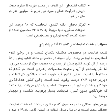
تلفات تغذیه‌ای
:
این اتلاف در مسیر مزرعه تا سفره، باعث
نابودی ظرفیت غذایی مورد نیاز برای
۱۵
میلیون نفر در
سال می‌شود
.
تمرکز بحران
:
نکته کلیدی اینجاست که
۹۰
درصد این
ضایعات سنگین، تنها مربوط به
۲۰
تا
۲۲
محصول عمده از
جمله گندم، گوجه‌فرنگی و سیب‌زمینی است
.
جغرافیا و شدت ضایعات؛ از کاهو تا گندم راهبردی
شدت ضایعات در محصولات مختلف یکسان نیست و در برخی اقلام
فسادپذیر به اوج می‌رسد؛ برای نمونه در محصولی مانند کاهو، بیش از
۵۶
درصد از کل تولید کشور پیش از رسیدن به مصرف مؤثر از دست می‌رود
.
اما نگران‌کننده‌تر از آن، وضعیت محصولات راهبردی است
.
در گندم که
مستقیماً با امنیت غذایی کشور گره خورده است، میانگین کل تلفات و
دورریز حدود
۲۲.۴
درصد برآورد شده است
.
وقتی کشور هدف‌گذاری
خودکفایی
۹۵
درصدی در محصولات اساسی را دنبال می‌کند، باید بداند
که خودکفایی بدون کنترل ضایعات، بسیار پرهزینه، شکننده و ناپایدار
خواهد بود
.
بررسی‌های استانی ما در محصول گندم نشان می‌دهد که شدت ضایعات
جغرافیا محور است؛ برای مثال میزان تلفات در استان فارس
۲۹.۱۸
درصد و