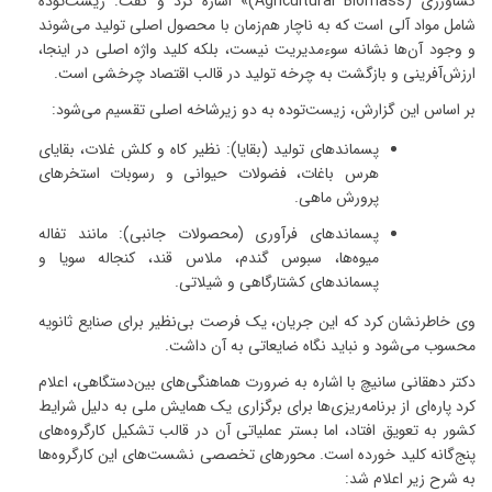
کشاورزی
(Agricultural Biomass)
»
اشاره کرد و گفت: زیست‌توده
شامل مواد آلی است که به ناچار هم‌زمان با محصول اصلی تولید می‌شوند
و وجود آن‌ها نشانه سوءمدیریت نیست، بلکه کلید واژه اصلی در اینجا،
ارزش‌آفرینی و بازگشت به چرخه تولید در قالب اقتصاد چرخشی است
.
بر اساس این گزارش، زیست‌توده به دو زیرشاخه اصلی تقسیم می‌شود
:
پسماندهای تولید (بقایا)
:
نظیر کاه و کلش غلات، بقایای
هرس باغات، فضولات حیوانی و رسوبات استخرهای
پرورش ماهی
.
پسماندهای فرآوری (محصولات جانبی)
:
مانند تفاله
میوه‌ها، سبوس گندم، ملاس قند، کنجاله سویا و
پسماندهای کشتارگاهی و شیلاتی
.
وی خاطرنشان کرد که این جریان، یک فرصت بی‌نظیر برای صنایع ثانویه
محسوب می‌شود و نباید نگاه ضایعاتی به آن داشت
.
دکتر دهقانی سانیچ با اشاره به ضرورت هماهنگی‌های بین‌دستگاهی، اعلام
کرد پاره‌ای از برنامه‌ریزی‌ها برای برگزاری یک همایش ملی به دلیل شرایط
کشور به تعویق افتاد، اما بستر عملیاتی آن در قالب تشکیل کارگروه‌های
پنج‌گانه کلید خورده است. محورهای تخصصی نشست‌های این کارگروه‌ها
به شرح زیر اعلام شد
: