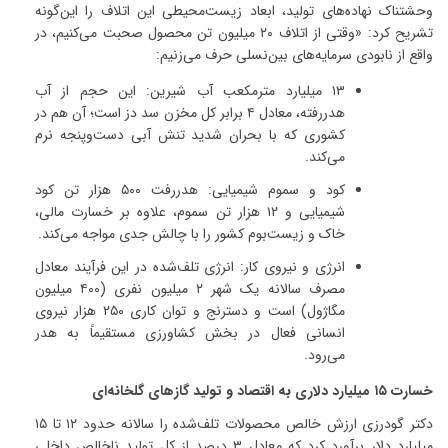
وحشتناک نهاده‌های تولید، ابعاد زیست‌محیطی این اتلاف را این‌گونه
تشریح کرد: «وقتی از اتلاف
۲۰
میلیون تن محصول صحبت می‌کنیم، در
واقع از نابودی سرمایه‌های بین‌نسلی حرف می‌زنیم
:
۱۳
میلیارد مترمکعب آب شیرین
:
این حجم از آب
هدررفته، معادل
۴
برابر کل مخزن سد دز است؛ آن هم در
کشوری که با بحران شدید تنش آبی دست‌وپنجه نرم
می‌کند
.
کود و سموم شیمیایی
:
هدررفت
۵۰۰
هزار تن کود
شیمیایی و
۱۲
هزار تن سموم، علاوه بر خسارت مالی،
خاک و زیست‌بوم کشور را با چالش جدی مواجه می‌کند
.
انرژی و نیروی کار
:
انرژی تلف‌شده در این فرآیند معادل
مصرف سالانه یک شهر
۲
میلیون نفری (
۴۰۰
میلیون
مگاژول) است و دسترنج و توان کاری
۲۵۰
هزار نیروی
انسانی فعال در بخش کشاورزی مستقیماً به هدر
می‌رود
.
خسارت
۱۵
میلیارد دلاری به اقتصاد و تولید گازهای گلخانه‌ای
دکتر گودرزی ارزش خالص محصولات تلف‌شده را سالانه حدود
۱۲
تا
۱۵
میلیارد دلار برآورد کرد که معادل
۳
درصد از کل تولید ناخالص داخلی