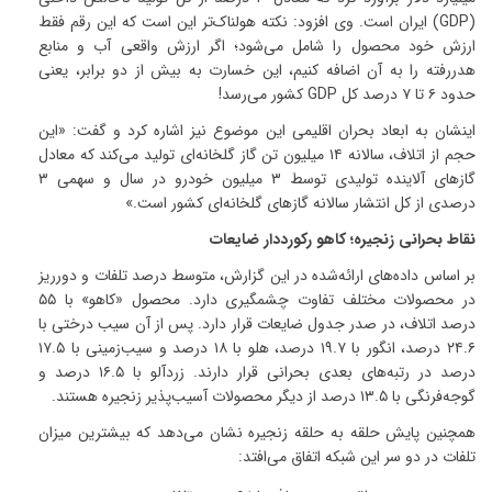
(GDP)
ایران است
.
وی افزود: نکته هولناک‌تر این است که این رقم فقط
ارزش خود محصول را شامل می‌شود؛ اگر ارزش واقعی آب و منابع
هدررفته را به آن اضافه کنیم، این خسارت به بیش از دو برابر، یعنی
حدود
۶
تا
۷
درصد کل
GDP
کشور می‌رسد
!
اینشان به ابعاد بحران اقلیمی این موضوع نیز اشاره کرد و گفت: «این
حجم از اتلاف، سالانه
۱۴
میلیون تن گاز گلخانه‌ای تولید می‌کند که معادل
گازهای آلاینده تولیدی توسط
۳
میلیون خودرو در سال و سهمی
۳
درصدی از کل انتشار سالانه گازهای گلخانه‌ای کشور است
.»
نقاط بحرانی زنجیره؛ کاهو رکورددار ضایعات
بر اساس داده‌های ارائه‌شده در این گزارش، متوسط درصد تلفات و دورریز
در محصولات مختلف تفاوت چشمگیری دارد
.
محصول «کاهو» با
۵۵
درصد اتلاف، در صدر جدول ضایعات قرار دارد
.
پس از آن سیب درختی با
۲۴.۶
درصد، انگور با
۱۹.۷
درصد، هلو با
۱۸
درصد و سیب‌زمینی با
۱۷.۵
درصد در رتبه‌های بعدی بحرانی قرار دارند
.
زردآلو با
۱۶.۵
درصد و
گوجه‌فرنگی با
۱۳.۵
درصد از دیگر محصولات آسیب‌پذیر زنجیره هستند
.
همچنین پایش حلقه به حلقه زنجیره نشان می‌دهد که بیشترین میزان
تلفات در دو سر این شبکه اتفاق می‌افتد
: