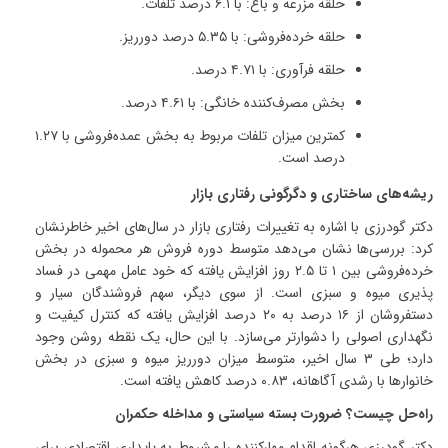
حلقه مزرعه و باغ
:
با
۶.۱
درصد تلفات
.
حلقه خرده‌فروشی
:
با
۵.۳۵
درصد دورریز
.
حلقه فرآوری
:
با
۴.۷۱
درصد
.
بخش مصرف‌کننده خانگی
:
با
۴.۶۱
درصد
.
کمترین میزان تلفات مربوط به بخش عمده‌فروشی با
۱.۲۷
درصد است
.
ریشه‌های ساختاری و دگرگونی رفتاری بازار
دکتر گودرزی با اشاره به تغییرات رفتاری بازار در سال‌های اخیر خاطرنشان
کرد: بررسی‌ها نشان می‌دهد متوسط دوره فروش هر محموله در بخش
خرده‌فروشی بین
۱
تا
۲.۵
روز افزایش یافته که خود عامل مهمی در فساد
پذیری میوه و سبزی است
.
از سوی دیگر، سهم فروشندگان سیار و
دستفروشان از
۱۶
درصد به
۲۰
درصد افزایش یافته که کنترل کیفیت و
نگهداری اصولی را دشوارتر می‌سازد
.
با این حال، یک نقطه روشن وجود
دارد؛ طی
۳
سال اخیر، متوسط میزان دورریز میوه و سبزی در بخش
خانوارها با رشدی آگاهانه،
۰.۸۳
درصد کاهش یافته است
.
راه‌حل چیست؟ ضرورت بسته سیاستی و مداخله حکمران
دکتر گودرزی هرگونه اقدام مهارکننده را مشروط به پایداری اقتصادی برای