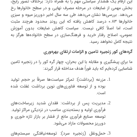
این ارقام یک هشدار سیاستی مهم را به همراه دارد: برخلاف تصور رایج،
بخش مهمی از ضایعات در مرحله مصرف نهایی و در سطح خانوارها رخ
می‌دهد
.
بررسی‌ها نشان می‌دهد طی سه سال اخیر دورریز میوه و سبزی
خانوارها
۰.۸۳
درصد کاهش یافته که این روندِ محدود هرچند مثبت
است، اما اصلاً کافی نیست
.
سیاست کاهش ضایعات بدون آموزش
عمومی، اصلاح رفتار خرید و فرهنگ‌سازی در سطح خانواده‌ها هرگز به
نتیجه کامل نخواهد رسید
.
گره‌های کور زنجیره تامین و الزامات ارتقای بهره‌وری
ما برای پیشگیری و مقابله با این بحران، چهار گره کور را در زنجیره تامین
شناسایی کرده‌ایم که باید فوراً هدف مداخله قرار گیرند
:
مزرعه (برداشت)
:
تمرکز سیاست‌ها صرفاً بر حجم تولید
بوده و از توسعه فناوری‌های نوین برداشت غفلت شده
است
.
مدیریت پس از برداشت
:
فقدان شدید زیرساخت‌های
فرآوری اولیه و بسته‌بندی مناسب در نزدیکی مراکز تولید
.
توسعه صنایع فرآوری مانع از فشار بر بازار تازه خوری و
دورریز محصولات مازاد می‌شود
.
حمل‌ونقل (زنجیره سرد)
:
توسعه‌نیافتگی سیستم‌های