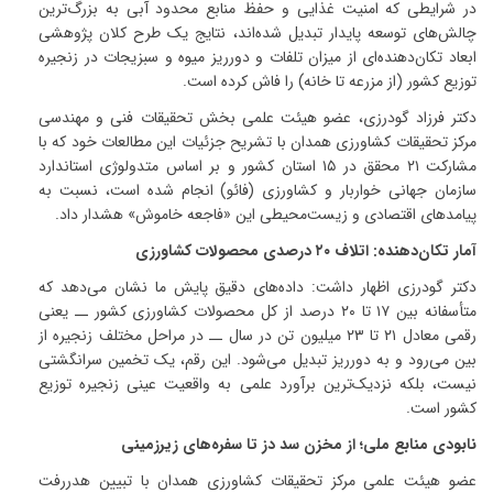
در شرایطی که امنیت غذایی و حفظ منابع محدود آبی به بزرگ‌ترین
چالش‌های توسعه پایدار تبدیل شده‌اند، نتایج یک طرح کلان پژوهشی
ابعاد تکان‌دهنده‌ای از میزان تلفات و دورریز میوه و سبزیجات در زنجیره
توزیع کشور (از مزرعه تا خانه) را فاش کرده است
.
دکتر فرزاد گودرزی، عضو هیئت علمی بخش تحقیقات فنی و مهندسی
مرکز تحقیقات کشاورزی همدان با تشریح جزئیات این مطالعات خود که با
مشارکت
۲۱
محقق در
۱۵
استان کشور و بر اساس متدولوژی استاندارد
سازمان جهانی خواربار و کشاورزی (فائو) انجام شده است، نسبت به
پیامدهای اقتصادی و زیست‌محیطی این «فاجعه خاموش» هشدار داد
.
آمار تکان‌دهنده: اتلاف
۲۰
درصدی محصولات کشاورزی
دکتر گودرزی اظهار داشت: داده‌های دقیق پایش ما نشان می‌دهد که
متأسفانه بین
۱۷
تا
۲۰
درصد از کل محصولات کشاورزی کشور ــ یعنی
رقمی معادل
۲۱
تا
۲۳
میلیون تن در سال ــ در مراحل مختلف زنجیره از
بین می‌رود و به دورریز تبدیل می‌شود
.
این رقم، یک تخمین سرانگشتی
نیست، بلکه نزدیک‌ترین برآورد علمی به واقعیت عینی زنجیره توزیع
کشور است.
نابودی منابع ملی؛ از مخزن سد دز تا سفره‌های زیرزمینی
عضو هیئت علمی مرکز تحقیقات کشاورزی همدان با تبیین هدررفت