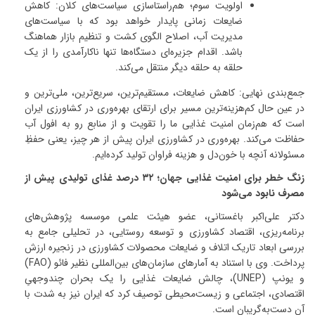
اولویت سوم؛ هم‌راستاسازی سیاست‌های کلان: کاهش
ضایعات زمانی پایدار خواهد بود که با سیاست‌های
مدیریت آب، اصلاح الگوی کشت و تنظیم بازار هماهنگ
باشد
.
اقدام جزیره‌ای دستگاه‌ها تنها ناکارآمدی را از یک
حلقه به حلقه دیگر منتقل می‌کند
.
جمع‌بندی نهایی
:
کاهش ضایعات، مستقیم‌ترین، سریع‌ترین، ملی‌ترین و
در عین حال کم‌هزینه‌ترین مسیر برای ارتقای بهره‌وری در کشاورزی ایران
است که هم‌زمان امنیت غذایی ما را تقویت و از منابع رو به افول آب
حفاظت می‌کند
.
بهره‌وری در کشاورزی ایران پیش از هر چیز، یعنی حفظِ
مسئولانه آنچه با خون‌دل و هزینه فراوان تولید کرده‌ایم
.
زنگ خطر برای امنیت غذایی جهان؛
۳۲
درصد غذای تولیدی پیش از
مصرف نابود می‌شود
دکتر علی‌اکبر باغستانی، عضو هیئت علمی موسسه پژوهش‌های
برنامه‌ریزی، اقتصاد کشاورزی و توسعه روستایی، در تحلیلی جامع به
بررسی ابعاد تاریک اتلاف و ضایعات محصولات کشاورزی در زنجیره ارزش
پرداخت. وی با استناد به آمارهای سازمان‌های بین‌المللی نظیر فائو
(FAO)
و یونپ
(UNEP)
، چالش ضایعات غذایی را یک بحران چندوجهیِ
اقتصادی، اجتماعی و زیست‌محیطی توصیف کرد که ایران نیز به شدت با
آن دست‌به‌گریبان است
.