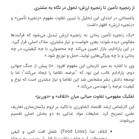
از زنجیره تأمین تا زنجیره ارزش؛ تحول در نگاه به مشتری
باغستانی در ابتدای این تحلیل با تبیین تفاوت مفهوم «زنجیره تأمین» و
«زنجیره ارزش» اظهار داشت
:
«
یک زنجیره تأمین زمانی به زنجیره ارزش تبدیل می‌شود که فرآیندها
معکوس دیده شوند؛ یعنی خواست و نیاز مشتری، ملاک اصلی قرار گیرد.
در این پارادایم، بازار تعیین می‌کند چه محصولی، با چه کیفیتی، در چه
زمانی و با چه ویژگی‌هایی تولید، حمل و توزیع شود
.»
وی با اشاره به سیر تاریخی این مفهوم افزود: «تا پیش از جنگ جهانی
دوم، پارادایم غالب این بود که "عرضه، تقاضا را ایجاد می‌کند"؛ اما با
توسعه دانش بشر مشخص شد این تقاضا و نیاز مشتری است که نوع و
کیفیت عرضه را مهندسی می‌کند
.»
تفکیک مفهومی؛ تفاوت حیاتی میان «اتلاف» و «دورریز
»
این کارشناس ارشد اقتصاد کشاورزی با تاکید بر لزوم یکسان‌سازی تعاریف
علمی تصریح کرد: ضایعات مواد غذایی به دو بخش اصلی تقسیم
می‌شوند
:
اتلاف غذا
(Food Loss):
شامل افت کمی و کیفی
محصولات از مرحله برداشت تا قبل از رسیدن به مرحله