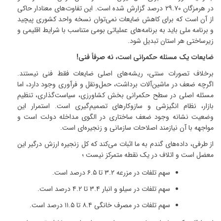
در هرمزگان
۲۹.۷۰
درصد گزارش شده است
.
این تفاوت‌های معنادار حاکی
از آن است که برای کاهش ضایعات نمی‌توان نسخه واحد کشوری پیچید
و برنامه ملی باید به برنامه‌های عملیاتی بومی متناسب با شرایط اقلیمی و
زیرساختی هر استان تبدیل شود
.
ضایعات یک مسئله حکمرانی است، نه صرفاً فنی
!
برخلاف تصورات سنتی، ریشه‌های اصلی ضایعات فقط فنی نیستند
.
اگرچه ضعف در ماشین‌آلات برداشت، حمل‌ونقل و فرآوری وجود دارد، اما
مسئله اصلی در سطح حکمرانی بخش کشاورزی، سیاست‌گذاری، تنظیم
بازار، نظام انگیزشی و سازوکارهای تصمیم‌گیری است
.
استمرار این
وضعیت نشانه وجود ضعف ساختاری در الگوی مداخله دولت است و
مواجهه با آن نیازمند اصلاحات سازمانی و زنجیره‌ای است
.
از طرفی، داده‌های گندم به ما اثبات می‌کند که کل زنجیره ارزش درگیر این
معضل است و اتلاف در یک نقطه متمرکز نیست ؛
سهم تلفات در مزرعه
۳.۲
تا
۶.۵
درصد است
.
سهم تلفات در سیلو و انبار
۳.۴
تا
۴.۲
درصد است
.
سهم تلفات در مصرف خانگی
۸.۴
تا
۱۱.۵
درصد است
.