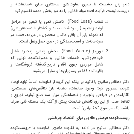
دبیر پنل نشست با تبیین تفاوت‌های ساختاری میان «ضایعات» و
«زیست‌توده»، فرآیند افت مواد غذایی را به دو بخش عمده تقسیم کرد
:
تلفات
(Food Loss):
کاهش کمی یا کیفی در مراحل
اولیه زنجیره (از برداشت، صید و کشتار تا عمده‌فروشی)
که نمونه بارز آن باقی ماندن محصول در مزرعه، فساد در
سردخانه‌ها و آسیب‌دیدگی در حین حمل‌ونقل است
.
دورریز
(Food Waste):
بخش پایانی زنجیره شامل
خرده‌فروشی، خدمات غذایی و مصرف‌کننده نهایی که
شامل مواردی چون اقلام تاریخ‌گذشته فروشگاه‌ها و
باقیمانده غذا در رستوران‌ها و منازل می‌شود
.
دکتر دهقانی سانیچ با تاکید بر اینکه این گروه از ضایعات اساساً نباید ایجاد
شوند، تصریح کرد
: وجود ضایعات، نشانه بارز تناقض‌های سیستمی،
ناکارآمدی در طراحی زنجیره و ناهماهنگی میان سه ضلع تولید، توزیع و
تقاضا است. از این رو، کاهش ضایعات پیش از آنکه یک مسئله فنی صرف
باشد، یک موضوع "حکمرانی" است.
زیست‌توده؛ فرصتی طلایی برای اقتصاد چرخشی
دکتر دهقانی سانیج در ادامه به تفاوت ماهوی ضایعات با «زیست‌توده