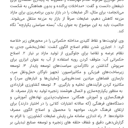
ذینفعان دانست و گفت: «مداخلات پراکنده و بدون هماهنگی به شکست
می‌انجامد؛ برای مثال، اگر ضایعات را در بازار بدون برنامه‌ریزی برای مازاد
مزرعه کاهش دهیم، ضایعات صرفاً از بازار به مزرعه منتقل می‌شوند
.
حاکمیت باید به این موضوع به عنوان یک "بسته سیاستی یکپارچه" نگاه
کند
.
وی اولویت‌ها و نقاط کلیدی مداخله حکمرانی را در محورهای زیر خلاصه
کرد
:
۱
.
اجباری شدن نظام اصلاح الگوی کشت
:
تعادل‌بخشی جدی به
نظام عرضه و تقاضا برای جلوگیری از تولید مازاد بر نیاز
.
۲
.
اصلاح
حکمرانی آب
:
متوقف کردن رویه استفاده از آب به عنوان ابزاری برای
سرپوش گذاشتن بر ناکارآمدی سیاست‌های توسعه پایدار
.
۳
.
توسعه
زیرساخت‌های فیزیکی و مکانیزاسیون
:
تجهیز ناوگان حمل‌ونقل سرد،
بازسازی فضاهای میادین عمده‌فروشی (سایبان‌ها و انبارهای سرد) و
مکانیزه کردن فرآیندهای تخلیه و بارگیری
.
۴
.
توسعه کشاورزی قراردادی
به منظور یکپارچه‌سازی و اتصال هوشمند زنجیره تولید به بازار مصرف
.
۵
.
فرهنگ‌سازی و آموزش همگانی
:
مسئولیت‌پذیری نهادهای آموزشی و
دستگاه‌های فرهنگی (که سالانه اعتبارات کلانی را در اختیار دارند) برای
ارتقای فرهنگ خرید، مواجهه با محصول و اصلاح الگوی مصرف
خانواده‌ها
.
۶
.
راه اندازی سامانه ملی پایش ضایعات کشاورزی
:
با الزام به
گزارش‌دهی دقیق و شفاف حلقه های زنجیره و توسعه صنایع تبدیلی بر