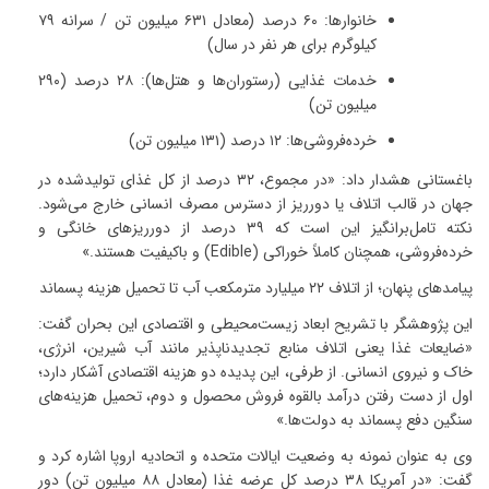
خانوارها
:
۶۰
درصد (معادل
۶۳۱
میلیون تن / سرانه
۷۹
کیلوگرم برای هر نفر در سال)
خدمات غذایی (رستوران‌ها و هتل‌ها)
:
۲۸
درصد (
۲۹۰
میلیون تن)
خرده‌فروشی‌ها
:
۱۲
درصد (
۱۳۱
میلیون تن)
باغستانی هشدار داد: «در مجموع،
۳۲
درصد از کل غذای تولیدشده در
جهان در قالب اتلاف یا دورریز از دسترس مصرف انسانی خارج می‌شود.
نکته تامل‌برانگیز این است که
۳۹
درصد از دورریزهای خانگی و
خرده‌فروشی، همچنان کاملاً خوراکی
(Edible)
و باکیفیت هستند
.»
پیامدهای پنهان؛ از اتلاف
۲۲
میلیارد مترمکعب آب تا تحمیل هزینه پسماند
این پژوهشگر با تشریح ابعاد زیست‌محیطی و اقتصادی این بحران گفت:
«ضایعات غذا یعنی اتلاف منابع تجدیدناپذیر مانند آب شیرین، انرژی،
خاک و نیروی انسانی. از طرفی، این پدیده دو هزینه اقتصادی آشکار دارد؛
اول از دست رفتن درآمد بالقوه فروش محصول و دوم، تحمیل هزینه‌های
سنگین دفع پسماند به دولت‌ها
.»
وی به عنوان نمونه به وضعیت ایالات متحده و اتحادیه اروپا اشاره کرد و
گفت: «در آمریکا
۳۸
درصد کل عرضه غذا (معادل
۸۸
میلیون تن) دور