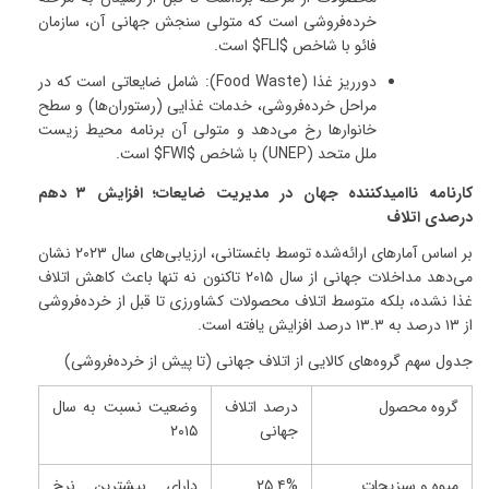
خرده‌فروشی است که متولی سنجش جهانی آن، سازمان
فائو با شاخص
$FLI$
است
.
دورریز غذا
(Food Waste):
شامل ضایعاتی است که در
مراحل خرده‌فروشی، خدمات غذایی (رستوران‌ها) و سطح
خانوارها رخ می‌دهد و متولی آن برنامه محیط زیست
ملل متحد
(UNEP)
با شاخص
$FWI$
است
.
کارنامه ناامیدکننده جهان در مدیریت ضایعات؛ افزایش
۳
دهم
درصدی اتلاف
بر اساس آمارهای ارائه‌شده توسط باغستانی، ارزیابی‌های سال
۲۰۲۳
نشان
می‌دهد مداخلات جهانی از سال
۲۰۱۵
تاکنون نه تنها باعث کاهش اتلاف
غذا نشده، بلکه متوسط اتلاف محصولات کشاورزی تا قبل از خرده‌فروشی
از
۱۳
درصد به
۱۳.۳
درصد افزایش یافته است
.
جدول سهم گروه‌های کالایی از اتلاف جهانی (تا پیش از خرده‌فروشی)
گروه محصول
درصد اتلاف
وضعیت نسبت به سال
جهانی
۲۰۱۵
میوه و سبزیجات
۲۵.۴%
دارای بیشترین نرخ