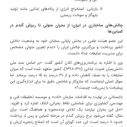
بازیابی
:
استخراج انرژی از زباله‌های غذایی مانند تولید
بایوگاز و سوخت زیستی
.
چالش‌های ساختاری در ایران؛ از بحران متولی تا ریزش گندم در
کمباین‌ها
این عضو هیئت علمی در بخش پایانی سخنان خود به وضعیت داخلی
کشور پرداخت و بزرگترین چالش ایران را
«
عدم تعیین متولی مشخص
برای مدیریت ضایعات غذا
»
دانست
.
وی با اشاره به برنامه‌ریزی‌های کلان کشور گفت: «بر اساس سند ملی
دانش‌بنیان امنیت غذایی (
۱۴۱۱-۱۳۹۸)
، کشور متعهد شده است که میزان
ضایعات را به نصف کاهش داده و از
۳۰
درصد به
۱۵
درصد برساند. اما
سوال اصلی اینجاست که سازوکار و شاخص دقیق ما برای اندازه‌گیری این
پیشرفت یا پس‌رفت چیست؟
»
باغستانی در نهایت به اقدامات سازمان «تات» و موسسه تحقیقات فنی و
مهندسی کشاورزی برای شناسایی نقاط بحرانی اتلاف اشاره کرد و افزود:
«حل این بحران نیازمند یک تلاش چندمحوره و هماهنگ است. برای
مثال، گفته می‌شود نرخ ریزش گندم در مرحله کمباین و پس از برداشت
حدود
۱۱
درصد است؛ این عدد گویای آن است که اصلاح زنجیره ارزش و