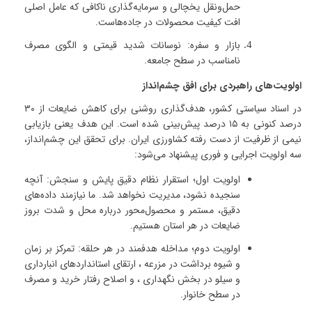
حمل‌ونقل یخچالی و سرمایه‌گذاری ناكافی که عامل اصلی
افت کیفیت محصولات در جاده‌هاست
.
بازار و سفره
:
نوسانات شدید قیمتی و الگوی مصرف
نامناسب در سطح جامعه
.
اولویت‌های راهبردی برای افق چشم‌انداز
در اسناد سیاستی کشور، هدف‌گذاری روشنی برای کاهش ضایعات از
۳۰
درصد کنونی به
۱۵
درصد پیش‌بینی شده است
.
این هدف یعنی بازیابی
نیمی از ظرفیت از دست رفته کشاورزی ایران
.
برای تحقق این چشم‌انداز،
سه اولویت اجرایی و فوری پیشنهاد می‌شود
:
اولویت اول؛ استقرار نظام دقیق پایش و سنجش: آنچه
سنجیده نشود، مدیریت نخواهد شد
.
ما نیازمند داده‌های
دقیق، مستمر و محصول‌محور درباره محل و شدت بروز
ضایعات در هر استان هستیم
.
اولویت دوم؛ مداخله هدفمند در هر حلقه: تمرکز بر زمان
و شیوه برداشت در مزرعه ، ارتقای استانداردهای انبارداری
و سیلو در بخش نگهداری ، و اصلاح رفتار خرید و مصرف
در سطح خانوار
.