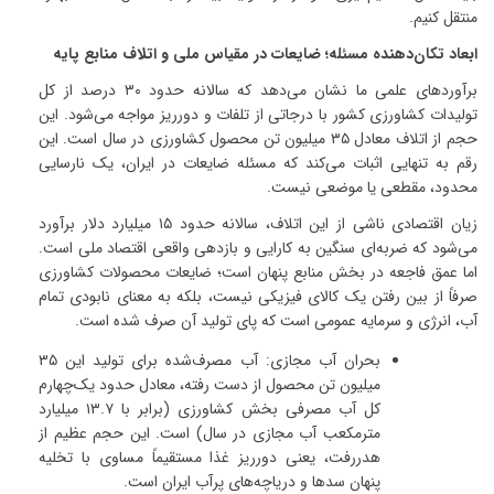
منتقل کنیم
.
ابعاد تکان‌دهنده مسئله؛ ضایعات در مقیاس ملی و اتلاف منابع پایه
برآوردهای علمی ما نشان می‌دهد که سالانه حدود
۳۰
درصد از کل
تولیدات کشاورزی کشور با درجاتی از تلفات و دورریز مواجه می‌شود
.
این
حجم از اتلاف معادل
۳۵
میلیون تن محصول کشاورزی در سال است
.
این
رقم به تنهایی اثبات می‌کند که مسئله ضایعات در ایران، یک نارسایی
محدود، مقطعی یا موضعی نیست
.
زیان اقتصادی ناشی از این اتلاف، سالانه حدود
۱۵
میلیارد دلار برآورد
می‌شود که ضربه‌ای سنگین به کارایی و بازدهی واقعی اقتصاد ملی است
.
اما عمق فاجعه در بخش منابع پنهان است؛ ضایعات محصولات کشاورزی
صرفاً از بین رفتن یک کالای فیزیکی نیست، بلکه به معنای نابودی تمام
آب، انرژی و سرمایه عمومی است که پای تولید آن صرف شده است
.
بحران آب مجازی
:
آب مصرف‌شده برای تولید این
۳۵
میلیون تن محصول از دست رفته، معادل حدود یک‌چهارم
کل آب مصرفی بخش کشاورزی (برابر با
۱۳.۷
میلیارد
مترمکعب آب مجازی در سال) است
.
این حجم عظیم از
هدررفت، یعنی دورریز غذا مستقیماً مساوی با تخلیه
پنهان سدها و دریاچه‌های پرآب ایران است
.