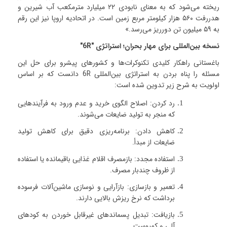
ریخته می‌شود که به معنای نابودی
۲۲
میلیارد مترمکعب آب شیرین و
هدررفت
۵۶۰
هزار کیلومتر مربع زمین است. در اتحادیه اروپا نیز این رقم
به
۵۹
میلیون تن دورریز می‌رسد
.»
نسخه بین‌المللی برای مهار بحران؛ استراتژی "6
R"
باغستانی راهکار کلیدی تکنوکرات‌ها و کشورهای پیشرو برای حل این
مسئله را پناه بردن به استراتژی بین‌المللی
6R
دانست که بر اساس
اولویت به شرح زیر تدوین شده است
:
رد کردن
:
اصلاح الگوی خرید و عدم ورود به فرآیندهایی
که منجر به تولید ضایعات می‌شوند
.
کاهش دادن
:
برنامه‌ریزی دقیق برای کاهش تولید
ضایعات از مبدأ
.
استفاده مجدد
:
بازمصرف اقلام غذایی باقیمانده یا استفاده
از ظروف چندبار مصرف
.
تعمیر و بازسازی
:
بازآرایی و نوسازی ماشین‌آلات فرسوده
برداشت که نرخ ریزش بالایی دارند
.
بازیافت
:
تبدیل پسماندهای غیرقابل خوردن به کودهای
آلی و کمپوست
.