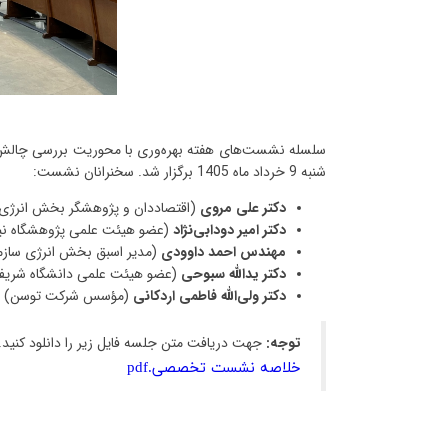
سلسله نشست‌های هفته بهره‌وری با محوریت بررسی چالش‌ها 
شنبه 9 خرداد ماه 1405 برگزار شد.
سخنرانان نشست:
دکتر علی مروی
(اقتصاددان و پژوهشگر بخش انرژی
دکتر امیر دودابی‌نژاد
(عضو هیئت علمی پژوهشگاه نیرو 
مهندس احمد داوودی
(مدیر اسبق بخش انرژی سازما
دکتر یدالله سبوحی
(عضو هیئت علمی دانشگاه شریف
دکتر ولی‌الله فاطمی اردکانی
(مؤسس شرکت توسن)
توجه:
جهت دریافت متن جلسه فایل زیر را دانلود کنید.
خلاصه نشست تخصصی.pdf