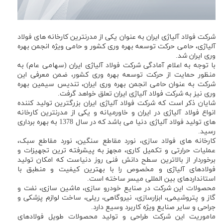
شركت فولاد آلیاژی ایران به عنوان یکی از مدرنترین كارخانه های فولاد
آلیاژی، حامی حركت توسعه بهره وری كشور و حامی ویژه انجمن بهره
وری ایران شد.
با توجه به اعلام آمادگی شركت فولاد آلیاژی ایران (سهامی عام) به
منظور حمایت از حركت توسعه بهره وری کشور، ضمن معرفی این
شركت به عنوان حامی انجمن بهره وری ایران، تندیس سیمین بهره
وری نیز به شركت فولاد آلیاژی ایران تعلق خواهد گرفت.
شایان ذكر است كه شرکت فولاد آلیاژی ایران بزرگترین تولید کننده
انواع فولاد آلیاژی در ایران و خاورمیانه و یکی از مدرنترین کارخانه
های تولید فولاد آلیاژی دنیا می باشد که در سال 1378 به بهره برداری
رسید.
كارخانه های فولاد سازی، نورد مقاطع سنگین، نورد مقاطع سبک،
عملیات حرارتی و تکمیل کاری، مجهز به پیشرفته ترین تجهیزات و
برخوردار از بالاترین سطح دانش فنی روز دنیاست که امکان تولید
فولادهای آلیاژی و مخصوص را با بهترین کیفیت و منطبق با
استانداردهای بین المللی میسر ساخته است.
محصولات این شرکت در صنایع خودرو سازی، ماشین سازی، نفت و
گاز و پتروشیمی، ابزارسازی، نیروگاهی، ریلی، ساخت لوازم پزشکی و
جراحی و سایر صنایع ویژه کاربرد وسیع دارد.
ماموریت این شركت طراحی و تولید محصولات طویل فولادهای