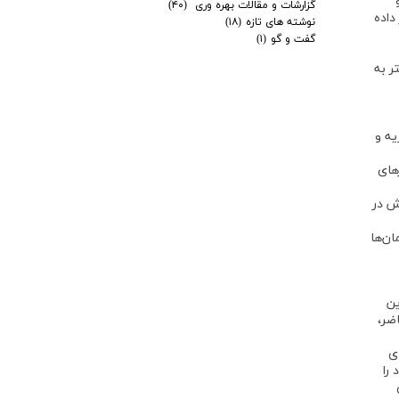
گزارشات و مقالات بهره وری
(۴۰)
داده
نوشته های تازه
(۱۸)
گفت و گو
(۱)
ر به
یه و
رهای
اید. حدود 75 درصد از این ارزش در
م آن است که سازمان‌ها
ین
ضر،
ی
را