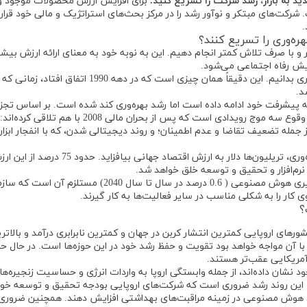
 به بازار، رشد شرکت را تسریع کنید.
برای افزایش ارزش محصولات موجود و
ت‌های مبتکر و نوآور رشد را در مرکز بحث‌های استراتژیک و مالی خود قرار 
.
ه‌وری را تسریع کنند؟
و با صرف تلاش کمتر انجام دهیم. این به نوبه خود به معنای ارائه ارزش بیشت
یش رفاه اجتماعی می‌شود.
بنابراین، می‌توان نوآوری فن‌آورانه را معادل افزایش بهره‌وری بدانیم. این دقیقاً همان چیزی است که در دهه 1990 اتفاق افتاد، زمانی که
د.
ی به پیشرفت خود ادامه داده است اما رشد بهره‌وری کند شده است. بر اساس تجز
تحلیل موسسه جهانی مک‌کینزی، این قطع ارتباط نتیجه وقوع سه موج رویدادی است که پس از بحران مالی 2008 با هم تلاقی کرده‌اند:
یامدهای بحران مالی، از جمله تضعیف تقاضا و عدم اطمینان؛ و روند دیجیتالی شدن، که با انفجار ابزا
مک‌کینزی تخمین می‌زند که تأثیر هوش مصنوعی بر بهره‌وری، تریلیون‌ها دلار به ارزش اقتصاد جهانی بیافز
رم‌افزار و تحقیق و توسعه خلق خواهد شد.
اما دستیابی به افزایش بهره‌وری نیروی کار از محل بکارگیری هوش مصنوعی ( 0.6 درصد در سال تا سال 2040) مستلز
ی کار را به شکلی مناسب در سایر فعالیت‌ها به کار گیرند.
؟
ورهای اروپایی کمترین انتشار کربن در جهان و کمترین نابرابری درآمد و بالاتر
ه با آن مواجه خواهد بود تقویت و حفظ رشد خود در این حوزه‌ها است. در حال حا
آمریکایی عقب‌تر هستند.
د نشان داده‌اند، از جمله وابستگی اروپا به واردات انرژی و حساسیت زنجیره‌ها
ظ این روند رشد ضروری است که شرکت‌های اروپایی بودجه تحقیق و توسعه خود 
ربرد هوش مصنوعی در زمینه مراقبت‌های بهداشتی افزایش دهند. همچنین ضروری