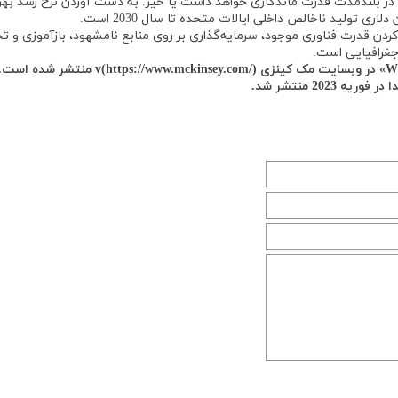
 در بلندمدت قدرت ماندگاری خواهد داشت یا خیر. به دست آوردن نرخ رشد بهره
دن قدرت فناوری موجود، سرمایه‌گذاری بر روی منابع نامشهود، باز‌آموزی و ت
جغرافیایی است.
این مقاله، ترجمه مقاله ای با عنوان «What is productivity» در وبسایت مک کینزی tps://www.mckinsey.com