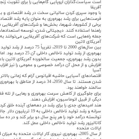
است سیاست‌گذاران اروپایی گام‌هایی را برای تقویت زنجیر
آفریقا
با وجود سپری کردن سالیانی سخت در رشد اقتصادی و بهر
فرصت‌هایی برای رشد بهره‌وری به عنوان پایه رشد اقتصاد
برخی از کشورها، شهرها، بخش‌ها و شرکت‌های آفریقایی مسی
راهنما استفاده کنند. دیجیتالی شدن، توسعه استعدادها،
جمله راه‌هایی است که شرکت‌های آفریقایی می‌توانند به 
آمریکای لاتین
بین سال‌های 2000 تا 2019،
بهره‌وری از رشد تولید ناخالص داخلی آن 25 درصد بود. اما ویژگی‌های جمعیت‌شناختی این منطقه در حال تغییر و رو به پیری است.
بدون رشد بهره‌وری، جمعیت سالخورده آمریکای لاتین باعث
افزایش و از محل آن درآمد خصوصی و عمومی را نیز افزایش 
آسیا
اقتصادهای آسیایی حاشیه اقیانوس آرام که زمانی بالاترین
شدن هستند. تا سال 2050، 34 درصد 
سالمند خواهند بود.
برای جلوگیری از کاهش سرعت بهره‌وری و رهایی از تله فقر،
دیگر، از قبیل اتوماسیون، افزایش دهند.
توانسته درآمد خود را هر پنج سال دو برابر کند و در ده سال 
کاتالیزور رشد تولید ناخالص داخلی عمل کند.
ایالات متحده