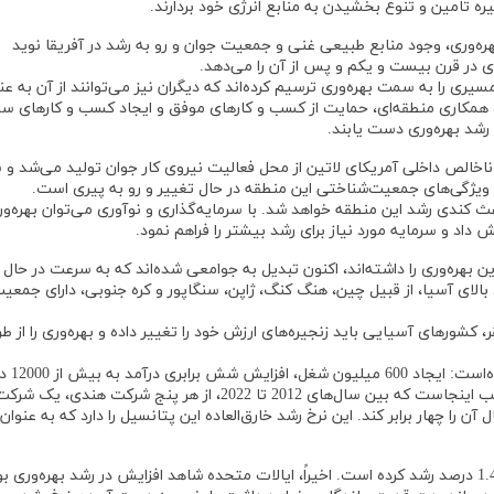
ه تامین و تنوع بخشیدن به منابع انرژی خود بردارند.
ه‌وری، وجود منابع طبیعی غنی و جمعیت جوان و رو به رشد در آفریقا نوید
ی در قرن بیست و یکم و پس از آن را می‌دهد.
ری را به سمت بهره‌وری ترسیم کرده‌اند که دیگران نیز می‌توانند از آن به عن
 همکاری منطقه‌ای، حمایت از کسب و کارهای موفق و ایجاد کسب و کارهای سبز،
رشد بهره‌وری دست یابند.
 تقریباً 75 درصد از رشد تولید ناخالص داخلی آمریکای لاتین از محل فعالیت نیروی کار جوان تولید می‌شد 
 کندی رشد این منطقه خواهد شد. با سرمایه‌گذاری و نوآوری می‌توان بهره‌وری
داد و سرمایه مورد نیاز برای رشد بیشتر را فراهم نمود.
 بهره‌وری را داشته‌اند، اکنون تبدیل به جوامعی شده‌اند که به سرعت در حال 
از مناطق با بهره‌وری بالای آسیا، از قبیل چین، هنگ کنگ، ژاپن، سنگاپور و کره جنوبی، دارای جمعی
 کشورهای آسیایی باید زنجیره‌های ارزش خود را تغییر داده و بهره‌وری را از ط
هند امیدهای جدی را برای رشد در دهه‌های آینده خلق کرد
سرانه و رشد تولید ناخالص داخلی به 19 تریلیون دلار. جالب اینجاست که بین سال‌های 2012 تا 2022، از هر پنج شرکت هندی، یک شر
آن را چهار برابر کند. این نرخ رشد خارق‌العاده این پتانسیل را دارد که به عنوان
از سال 2005، بهره‌وری نیروی کار ایالات متحده به میزان 1.4 درصد رشد کرده است. اخیراً، ایالات متحده شاهد افزایش در رشد بهره‌وری