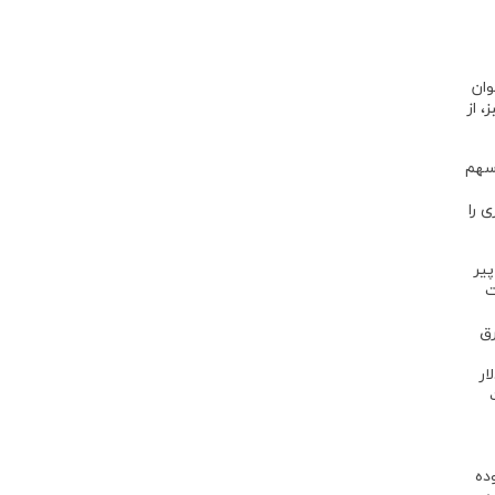
وان
 از
و سهم
 را
پیر
ت
رق
ه‌است: ایجاد 600 میلیون شغل، افزایش شش برابری درآمد به بیش از 12000 دلار
کت
 بوده