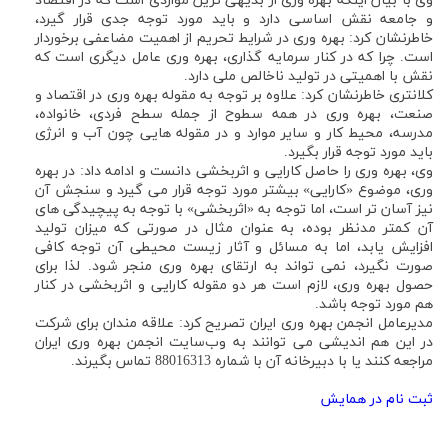
وی با بیان اینکه بهره وری از بدیهی ترین مواردی است که در اقتصاد
و جامعه نقش اساسی دارد و باید مورد توجه جدی قرار گیرد،
خاطرنشان کرد: بهره وری در شرایط تحریم از اهمیت مضاعفی برخوردار
است. چرا که در کنار سرمایه گذاری، بهره وری عامل دیگری است که
نقش با اهمیتی در تولید ناخالص ملی دارد.
کلانتری خاطرنشان کرد: علاوه بر توجه به مقوله بهره وری در اقتصاد و
صنعت، بهره وری در همه سطوح از جمله سطح فردی، خانواده،
مدرسه، محیط کار و سایر موارد و در مقوله هایی چون آب و انرژی
باید مورد توجه قرار بگیرد.
وی، بهره وری را حاصل کارایی و اثربخشی دانست و ادامه داد: در بهره
وری، موضوع «کارایی» بیشتر مورد توجه قرار می گیرد و سنجش آن
نیز آسان تر است، اما توجه به «اثربخشی» با توجه به پیچیدگی های
آن کمتر مدنظر بوده، به عنوان مثال در صورتی که میزان تولید
افزایش یابد، اما به مسائل و آثار زیست محیطی آن توجه کافی
صورت نگیرد، نمی تواند به ارتقای بهره وری منجر شود. لذا برای
حصول بهره وری، لازم است هر دو مقوله کارایی و اثربخشی در کنار
هم مورد توجه باشد.
مدیرعامل انجمن بهره وری ایران تصریح کرد: علاقه مندان برای شرکت
در این هم اندیشی می توانند به وب‌سایت انجمن بهره وری ایران
مراجعه کنند یا با دبیرخانه آن با شماره 88016313 تماس بگیرند.
ثبت نام در همایش