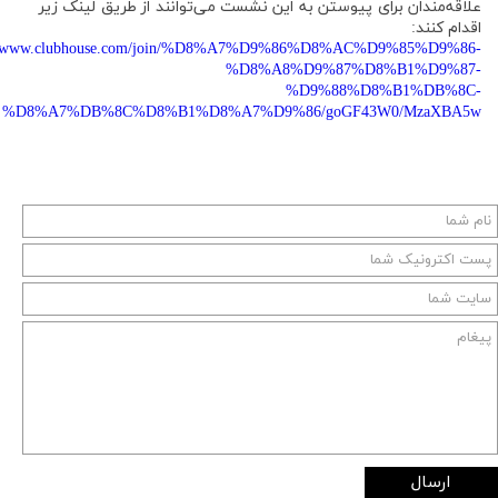
علاقه‌مندان برای پیوستن به این نشست می‌توانند از طریق لینک زیر
اقدام کنند:
://www.clubhouse.com/join/%D8%A7%D9%86%D8%AC%D9%85%D9%86-
%D8%A8%D9%87%D8%B1%D9%87-
%D9%88%D8%B1%DB%8C-
%D8%A7%DB%8C%D8%B1%D8%A7%D9%86/goGF43W0/MzaXBA5w
ارسال