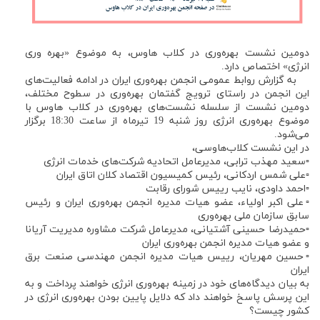
دومین نشست بهره‌وری در کلاب هاوس، به موضوع «بهره وری
انرژی» اختصاص دارد.
به گزارش روابط عمومی انجمن بهره‌وری ایران در ادامه فعالیت‌های
این انجمن در راستای ترویج گفتمان بهره‌وری در سطوح مختلف،
دومین نشست از سلسله نشست‌های بهره‌وری در کلاب هاوس با
موضوع بهره‌وری انرژی روز شنبه 19 تیرماه از ساعت 18:30 برگزار
می‌شود.
در این نشست کلاب‌هاوسی،
▫️سعید مهذب ترابی، مدیرعامل اتحادیه شرکت‌های خدمات انرژی
▫️علی شمس اردکانی، رئیس کمیسیون اقتصاد کلان اتاق ایران
▫️احمد داودی، نایب رییس شورای رقابت
▫️علی اکبر اولیاء، عضو هيات مديره انجمن بهره‌وری ایران و رئیس
سابق سازمان ملی بهره‌وری
▫️حمیدرضا حسینی آشتیانی، مدیرعامل شرکت مشاوره مدیریت آریانا
و عضو هیات مدیره انجمن بهره‌وری ایران
▫️حسین مهریان، رییس هیات مدیره انجمن مهندسی صنعت برق
ایران
به بیان دیدگاه‌های خود در زمینه بهره‌وری انرژی خواهند پرداخت و به
این پرسش پاسخ خواهند داد که دلایل پایین بودن بهره‌وری انرژی در
کشور چیست؟