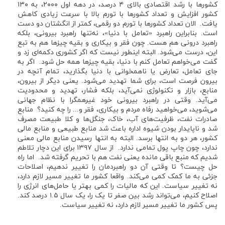
کشورها با رشد اقتصادی بالای ۴ درصد، در دهه اول ۲۰۰۰، به ۱۳۰
کشور افزایش و تعداد کشورها با تورم بالا با سرعت زیادی کاهش
یافت. الان تعداد کشورها با تورم دو رقمی، کمتر از انگشتان دو دست
است. بنابراین راهبرد «تعامل با دنیا»، نه‌تنها راهبرد بیرونی، بلکه
راهبرد درونی هم هست. چون فقر و بیکاری و بقیه چیزها هم به‌ تبع
این، درست می‌شود. البته اینطور نیست که اگر کشوری دکمه‌ای زد و
گفت می‌خواهم تعامل کنم با دنیا، بقیه چیزها همه حل ‌شود. اگر به
جای تعامل، تعارض یا ناهمخوانی با دنیا بگذارید، تمام آنچه در
بیرون فرصت است، برای شما تهدید می‌شود. یعنی دیگر از بیرون،
منابع، بازار و تکنولوژی نمی‌آید، بلکه فشار، تهدید و محدودیت
می‌آید. وقتی در راهبرد بیرونی خود غیرهمگرا با نظام جهانی
می‌شوید، می‌خواهید رفاه مردم و بیکاری، فقر و... را چه کنید؟ منابع
صادرات نفت، ظرفیت‌های آب، خاک، جنگل‌ها و کلا طبیعت مصرف
شد و ناپایدار بودن شیوه اداره باعث شد منابع طبیعی و منابع مالی
کشور، هر دو به انتها برسد. البته به انتها رسیدن منابع مالی معنی
ندارد، چون چاپ پول تمامی ندارد. از سال ۱۳۹۷ برای این دچار تلاطم
شدیم که منبع باقی مانده یعنی نفت هم با تحریم گرفته شد. اما راه
حل چیست؟ تا وقتی آن دو راهبردمان را تغییر ندهیم، اصلاحات
جزئی به ما کمک کمی می‌کند. واقعا کشور ما تغییر مسیر لازم دارد،
نه تغییر سیاست. این که مالیات را کمی بهتر یا حامل‌های انرژی را
اصلاح کنیم، می‌تواند رشد بین صفر تا یک را، یک سال ۱.۵ درصد کند.
پس کشور ما تغییر مسیر لازم دارد، نه تغییر سیاست.