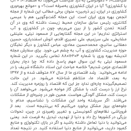
سیاست»، « دموکراسی به درد سیاست می‌خورد، نه اقتصاد!»، « آب
یا کشاورزی؟ آیا در ایران کشاورزی به‌صرفه است؟» و «موانع بهره‌وری
کشاورزی در ایران، زیر ذره‌بین» عنوان برخی مطالب این شماره از مجله
انجمن بهره وری ایران است. این مجله گفت‌وگویی هم با عیسی
کلانتری، رئیس سابق سازمان محیط زیست داشته که وی در آن
گفته: تمدن کشور را از بین می‌بریم، چون در کشاورزی و آب
استراتژی نداریم! در این مجله گفتارهایی از مسعود نیلی، علینقی
مشایخی، علی سرزعیم، علی نصیري اقدم، انوش اسفندیاری، حسین
دهقانی سانیج، محمدحسین عمادی، عباس کشاورز و دیگر نخبگان
حوزه مدیریت، کشاورزی و آب به چشم می خورد. برای سفارش مجله
اندیشه بهره وری با شماره ۸۸۰۱۶۲۰۴ تماس بگیرید. در این شماره
مسعود نیلی به این سوال مهم پاسخ داده که: چرا دچار بحران
اقتصادی مزمن شدیم؟ خلاصه مباحث این استاد دانشگاه شریف را در
ادامه می‌خوانید: رشد اقتصادی ما از سال ۸۷ متوقف شده و از ۱۳۹۷
به‌ بعد، اقتصاد ما، متلاطم شناخته می‌شود. در این حالت
تصمیم‌گیرنده چاره‌ای ندارد جز این که اقتصاد را روزمره مدیریت کند.
نرخ ارز را درست کند، با مشکل گاز مواجه می‌شود. می‌خواهد آن را
درست کند، مشکل آلودگی هواست. همین طور در چنبره‌ای از مشکلات
می‌افتد. اگر سررشته واحد این مشکلات را نشناسیم، مدام با
جلوه‌های بروز مشکل برخورد می‌کنیم که بی‌نتیجه است. بعد از
فروپاشی نظام‌های کمونیستی و تغییر راهبردی در چین، تحولات
بزرگی در کشورها رخ داد و دنیا از تهدید، تبدیل به فرصت شد. یعنی
می‌توانید با دنیا تعامل داشته باشید و اگر در بازار، تکنولوژی و منابع
کمبود دارید، می‌توانید از منابع دنیا استفاده کنید. در نتیجه تعداد