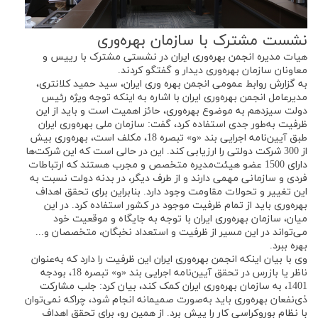
نشست مشترک با سازمان بهره‌وری
هیات مدیره انجمن بهره‌وری ایران در نشستی مشترک با رییس و
معاونان سازمان بهره‌وری دیدار و گفتگو کردند.
به گزارش روابط عمومی انجمن بهره وری ایران، سید حمید کلانتری،
مدیرعامل انجمن بهره‌وری ایران با اشاره به اینکه توجه ویژه رئیس
دولت سیزدهم به موضوع بهره‌وری، حائز اهمیت است و باید از این
ظرفیت به‌طور جدی استفاده کرد، گفت: سازمان ملی بهره‌وری ایران
طبق آیین‌نامه اجرایی بند «و» تبصره 18، مکلف است، بهره‌وری بیش
از 300 شرکت دولتی را ارزیابی کند. این در حالی است که این شرکت‌ها
دارای 1500 عضو هیئت‌مدیره متخصص و مجرب هستند که ارتباطات
فردی و سازمانی مهمی دارند و از طرف دیگر، در بدنه دولت نسبت به
این تغییر و تحولات مقاومت وجود دارد. بنابراین برای تحقق اهداف
بهره‌وری باید از تمام ظرفیت موجود در کشور استفاده کرد. در این
میان، سازمان بهره‌وری ایران با توجه به جایگاه و موقعیت خود
می‌تواند در این مسیر از ظرفیت و استعداد نخبگان، متخصصان و...
بهره‌ ببرد.
وی با بیان اینکه انجمن بهره‌وری ایران این ظرفیت را دارد که به‌عنوان
ناظر یا بازرس در تحقق آیین‌نامه اجرایی بند «و» تبصره 18، بودجه
1401، به سازمان بهره‌وری ایران کمک کند، بیان کرد: جلب مشارکت
ذی‌نفعان بهره‌وری باید به‌صورت صمیمانه انجام شود، چراکه نمی‌توان
با نظام بوروکراسی کار را پیش برد. از همین رو، برای تحقق اهداف