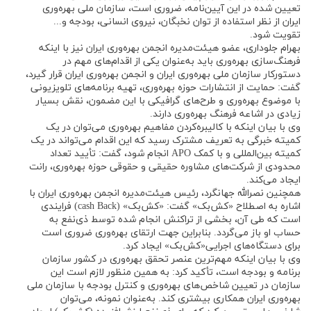
تعیین شده در این آیین‌نامه، ضروری است، سازمان ملی بهره‌وری
ایران از نظر استفاده از توان نخبگان، نیروی انسانی، بودجه و...
تقویت شود.
بهرام جلوداری، عضو هیئت‌مدیره انجمن بهره‌وری ایران نیز با اینکه
فرهنگ‌سازی بهره‌وری باید به‌عنوان یکی از اقدام‌های مهم در
دستورکار سازمان ملی بهره‌وری ایران و انجمن بهره‌وری ایران قرار گیرد،
گفت: حمایت از انتشارات حوزه بهره‌وری، تهیه برنامه‌های تلویزیونی
با موضوع بهره‌وری و طرح‌های گرافیکی با این مضمون، نقش بسیار
زیادی در اشاعه فرهنگ بهره‌وری دارند.
وی با بیان اینکه با کالیبره‌کردن مفاهیم بهره‌وری می‌توان در یک
کمیته خبرگی به تعریف مشترک رسید که این اقدام می‌تواند در یک
کمیته بین‌المللی و با کمک APO انجام شود، گفت: تأیید تعداد
محدودی از شرکت‌های مشاوره حقیقی و حقوقی حوزه بهره‌وری، رانت
ایجاد می‌کند.
همچنین نصرالله جهانگرد، رئیس هیئت‌مدیره انجمن بهره‌وری ایران با
اشاره به اصطلاح «کش‌بک» گفت: «کش‌بک» (cash Back) فرایندی
است که طی آن، بخشی از تراکنش انجام شده توسط ذی‌نفع به
حساب او باز می‌گردد. بنابراین جهت ارتقای بهره‌وری ضروری است
برای دستگاه‌های اجرایی«کش‌بک» ایجاد کرد.
وی با بیان اینکه مهم‌ترین عنصر تحقق بهره‌وری در کشور سازمان
برنامه و بودجه است، تأکید کرد: به همین منظور لازم است این
سازمان در تعیین شاخص‌های بهره‌وری و کنترل بودجه با سازمان ملی
بهره‌وری ایران همکاری بیشتری کند. به‌عنوان نمونه، می‌توان