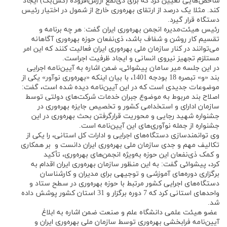
شاخص‌هایی تعیین کرد که برای ذی‌نفع ارزش‌افزوده (کش‌بک) ایجاد
کند. مثلا یک درصد از ارتقای بهره‌وری خارج از شمول در اختیار رئیس
دستگاه قرار گیرد.
رئیس هیئت‌مدیره انجمن بهره‌وری ایران گفت: هر چه برنامه و
تقسیم کار روشن و شفاف باشد، ذی‌نفعان حوزه بهره‌وری آگاهانه
می‌توانند در کنار سازمان ملی بهره‌وری ایران فعالیت کنند که این امر
مستلزم تجهیز نیروی انسانی و ایجاد ظرفیت اجراست.
در این جلسه میر سامان پیشوائی، ضمن اشاره به آیین‌نامه اجرایی
بند «و» تبصره 18 بودجه 1401، با بیان اینکه «بهره‌وری نوآور» یکی از
موضوعات جدیدی است که در این آیین‌نامه دیده شده است، گفت:
اصلاح بند مربوط به موضوع جبران خدمات شرکت‌های دولتی توسط
سازمان ادارای و استخدامی کشور و تخصیص جایزه بهره‌وری در
جشنواره شهید رجایی و محوریت قرارگرفتن بحث بهره‌وری در این
جشنواره از جمله نوآوری‌های این آیین‌نامه است.
وی توانمندسازی دستگاه‌های اجرایی و ادارات کل استانی، را یکی از
تکالیف مهم و جدی سازمان ملی بهره‌وری ایران دانست و بر همکاری
و کمک ذی‌نفعان این حوزه به‌ویژه انجمن‌های بهره‌وری، تأکید
کرد، پیشوائی گفت: به این منظور سازمان بهره‌وری ایران اقدام به
برگزاری دوره‌های آموزشی و توجیهی برای مدیران و کارشناسان
دستگاه‌های اجرایی کشور مرتبط با حوزه بهره‌وری در سطح ستاد و
واحدهای استانی کرد که 7 دوره برگزار و 31 استان کشور پوشش داده
شد.
عضو هیئت علمی دانشگاه علم و صنعت ضمن اشاره به ابلاغ
آیین‌نامه فرابخشی بهره‌وری توسط سازمان ملی بهره‌وری ایران و